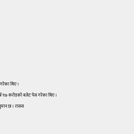
त गरेका थिए ।
र्ब ९७ करोडको बजेट पेस गरेका थिए ।
अनुमान छ । रासस