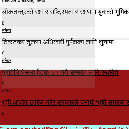
Feature Breaking news
लोकतन्त्रको रक्षा र राष्ट्रियता संरक्षणमा युवाको भूमिका म
0
तस्विर
टिकटकर तुलसा अधिकारी पुर्पक्षका लागि थुनामा
0
तस्विर
प्रतिनिधिसभा बैठक २५ गते सम्मका लागि स्थगित
0
तस्विर
भूमि आयोग खारेज गरेर सरकारले बनायो ‘भूमि समस्या 
0
© Indreni International Media PVT. LTD. : 2015 Powered By:
N