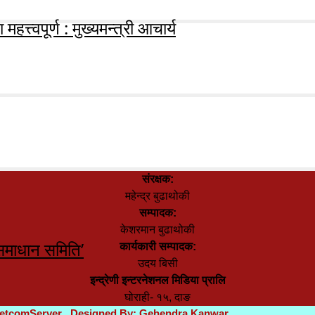
हत्त्वपूर्ण : मुख्यमन्त्री आचार्य
संरक्षक:
महेन्द्र बुढाथोकी
सम्पादक:
केशरमान बुढाथोकी
समाधान समिति’
कार्यकारी सम्पादक:
उदय बिसी
इन्द्रेणी इन्टरनेशनल मिडिया प्रालि
घोराही- १५, दाङ
etcomServer
Designed By:
Gehendra Kanwar