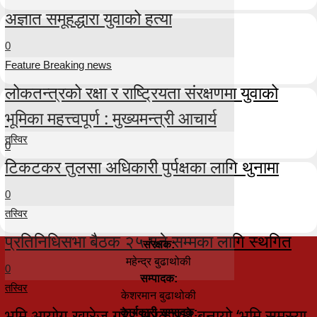
अज्ञात समूहद्धारा युवाको हत्या
0
Feature Breaking news
लोकतन्त्रको रक्षा र राष्ट्रियता संरक्षणमा युवाको
भूमिका महत्त्वपूर्ण : मुख्यमन्त्री आचार्य
तस्विर
0
टिकटकर तुलसा अधिकारी पुर्पक्षका लागि थुनामा
0
तस्विर
प्रतिनिधिसभा बैठक २५ गते सम्मका लागि स्थगित
संरक्षक:
महेन्द्र बुढाथोकी
0
सम्पादक:
तस्विर
केशरमान बुढाथोकी
भूमि आयोग खारेज गरेर सरकारले बनायो ‘भूमि समस्या
कार्यकारी सम्पादक: