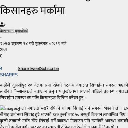
किसानहरु मर्कामा
केशरमान बुढाथोकी
-
२०७३ श्रावण १४ गते शुक्रबार ०२:१९ बजे
354
0
4
Share
Tweet
Subscribe
SHARES
बाढीले तुलसीपुर २० वेलगनारमा रहेको तटवन्ध वगाउदा सिंचाईमा समस्या भएको
त्यहाँका किसानहरुले बताएका छन् । पातुखोलामा आएको वाढिले तटवन्ध वगाउदा
सिचाईमा समस्या भए पछि किसानहरु चिन्तित बनेका हुन् ।
कुलो बगाउदा भर्खरै रोपेको धानमा सिंचाई गर्न समस्या भएको छ । ६०
बीगाह जमीनमा सिंचाइ हुदै आएको उक्त कुलो बाट ५० घरधुरी किसान लाभाम्बित थिए ।
कुलो तत्कालै मर्मत गरेर सिंचाई गर्ने ब्यबस्था मिलाउन पनि नसकिने अबस्था आएकोे
नेपाली काग्रेस वर्डा नम्वर २० का सभापती टोपेन्द्रराज रेग्मीले जानकारी दिनुभयो ।।