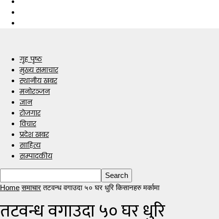
गृह पृष्ठ
मुख्य समाचार
स्थानीय खबर
मनोरञ्जन
ज्ञान
रोजगार
विचार
प्रदेश खबर
साहित्य
सम्पादकीय
Home
समाचार
तटवन्ध वगाउदा ५० घर धुरि किसानहरु मर्कामा
तटवन्ध वगाउदा ५० घर धुरि