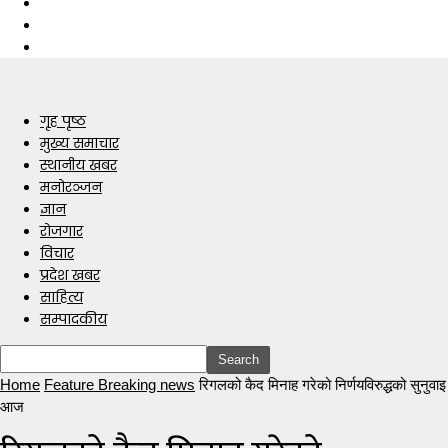
गृह पृष्ठ
मुख्य समाचार
स्थानीय खबर
मनोरञ्जन
ज्ञान
रोजगार
विचार
प्रदेश खबर
साहित्य
सम्पादकीय
Home
Feature Breaking news
रिगलको कैद मिनाह गरेको निर्णयविरुद्धको सुनुवाइ
आज