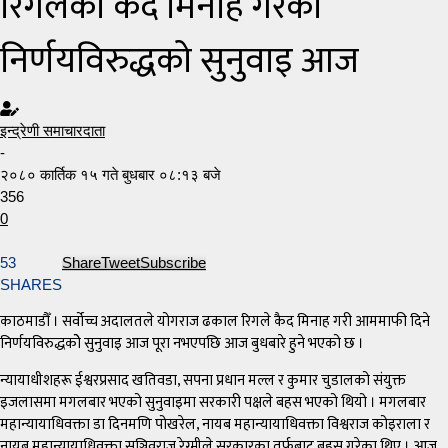
रिगलको कैद मिनाह गरेको
निर्णयविरुद्धको सुनुवाइ आज
इन्द्रेणी समाचारदाता
-
२०८० कार्तिक १५ गते बुधबार ०८:१३ बजे
356
0
53
Share
Tweet
Subscribe
SHARES
काठमाडौँ । सर्वोच्च अदालतले योगराज ढकाल रिगले कैद मिनाह गरी आममाफी दिने
निर्णयविरुद्धकोे सुनुवाइ आज पूरा नभएपछि आज बुधबारे हुने भएको छ ।
न्यायाधीशहरू ईश्वरप्रसाद खतिवडा, सपना प्रधान मल्ल र कुमार चुडालको संयुक्त
इजलासमा म‌गलबार भएको सुनुवाइमा सरकारी पक्षले बहस भएको थियो । म‌गलबार
महान्यायाधिवक्ता डा दिनमणि पोखरेल, नायब महान्यायाधिवक्ता विश्वराज कोइराला र
नायब महान्यायाधिवक्ता सञ्जिवराज रेग्मीले सरकारका तर्फबाट बहस गरेका थिए । आज