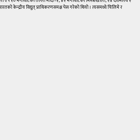
ला ए र १० मेगावाटको तल्लो मोदी–१, ४२ मेगावाटको मिस्त्रीखोला, २४ दशमलव २
 केन्द्रीय विद्युत् प्राधिकरणसमक्ष पेस गरेको थियो । त्यसमध्ये चिलिमे र