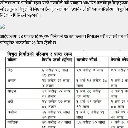
खोलानालामा पानीको बहाब घट्दै गएकोले नदी प्रवाहमा आधारित जलविद्युत् केन्द्रहरूब
लोडअनुसार बिजुली नै लिएका छैनन्, यसले गर्दा देशभित्र औद्योगिक कोरिडोरमा बिजुल
निर्देशक घिसिङले भन्नुभयो ।
आईएक्समा २४ घण्टालाई १५/१५ मिनेटको ९६ वटा ब्ल्कमा विभाजन गरी बजारले तय गरेको 
प्रतियुनिट आठरुपैयाँ २३ पैसा रहेको छ