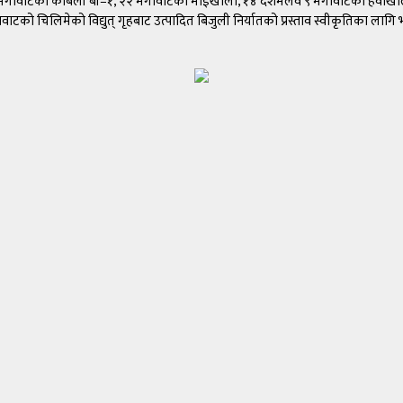
२५ मेगावाटको काबेली बी–१, २२ मेगावाटको माईखोला, १४ दशमलव ९ मेगावाटको हेवाखो
लिमेको विद्युत् गृहबाट उत्पादित बिजुली निर्यातको प्रस्ताव स्वीकृतिका लागि भारतको