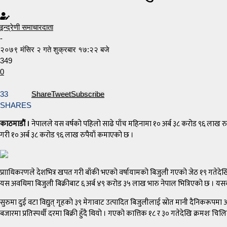
इन्द्रेणी समाचारदाता
-
२०७९ मंसिर २ गते शुक्रबार १७:२२ बजे
349
0
33
Share
Tweet
Subscribe
SHARES
काठमाडौं ।
नेपालले यस वर्षको पहिलो साढे पाँच महिनामा १० अर्ब ३८ करोड ९६ लाख रुप
गरी १० अर्ब ३८ करोड ९६ लाख रुपैयाँ कमाएको छ ।
प्रााधिकरणले देशभित्र खपत गरी बाँकी भएको वर्षायामको बिजुली गएको जेठ १९ गतेदेखि इन्
यस अवधिमा बिजुली बिक्रीबाट ६ अर्ब ४९ करोड ३५ लाख भारु नेपाल भित्रिएको छ । यसबाट
सुरुमा दुई वटा विद्युत् गृहको ३९ मेगावाट उत्पादित बिजुलीलाई स्रोत मानी दैनिकरू
बजारमा प्रतिस्पर्धी दरमा बिक्री हुँदै थियो । गएको कात्तिक १८ र ३० गतेदेखि क्रमशः चि