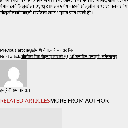
प्राधिकरणले निजी क्षेत्रले निर्माण गरेका २९ दशमलव ०४ मेगावाटको लिखूखोला ए, 
मेगावाटको लिखुखोला ‘ए’, २३ दशमलव ५ मेगावाटको सोलुखोला र २२ दशमलव १ मेगावाटको चि
सोलुखोलाको बिजुली निर्यातका लागि अनुमति प्राप्त भएको हो ।
Previous article
यूएईमाथि नेपालको सान्दार जित
Next article
ओलीका पिता माेहनप्रसादकाे ९३ औँ जन्मदिन मनाइयो (तस्बिरहरु)
इन्द्रेणी समाचारदाता
RELATED ARTICLES
MORE FROM AUTHOR