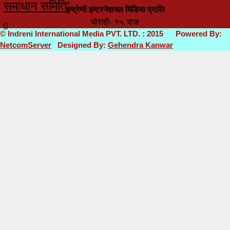
समाधान समिति’
इन्द्रेणी इन्टरनेशनल मिडिया प्रालि
घोराही- १५, दाङ
0
© Indreni International Media PVT. LTD. : 2015 Powered By:
NetcomServer
Designed By:
Gehendra Kanwar