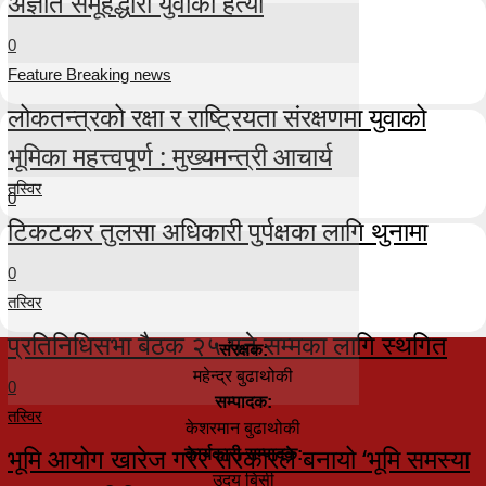
अज्ञात समूहद्धारा युवाको हत्या
0
Feature Breaking news
लोकतन्त्रको रक्षा र राष्ट्रियता संरक्षणमा युवाको
भूमिका महत्त्वपूर्ण : मुख्यमन्त्री आचार्य
तस्विर
0
टिकटकर तुलसा अधिकारी पुर्पक्षका लागि थुनामा
0
तस्विर
प्रतिनिधिसभा बैठक २५ गते सम्मका लागि स्थगित
संरक्षक:
महेन्द्र बुढाथोकी
0
सम्पादक:
तस्विर
केशरमान बुढाथोकी
भूमि आयोग खारेज गरेर सरकारले बनायो ‘भूमि समस्या
कार्यकारी सम्पादक:
उदय बिसी