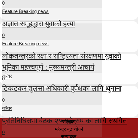
0
Feature Breaking news
अज्ञात समूहद्धारा युवाको हत्या
0
Feature Breaking news
लोकतन्त्रको रक्षा र राष्ट्रियता संरक्षणमा युवाको
भूमिका महत्त्वपूर्ण : मुख्यमन्त्री आचार्य
तस्विर
0
टिकटकर तुलसा अधिकारी पुर्पक्षका लागि थुनामा
0
तस्विर
प्रतिनिधिसभा बैठक २५ गते सम्मका लागि स्थगित
संरक्षक:
महेन्द्र बुढाथोकी
0
सम्पादक: