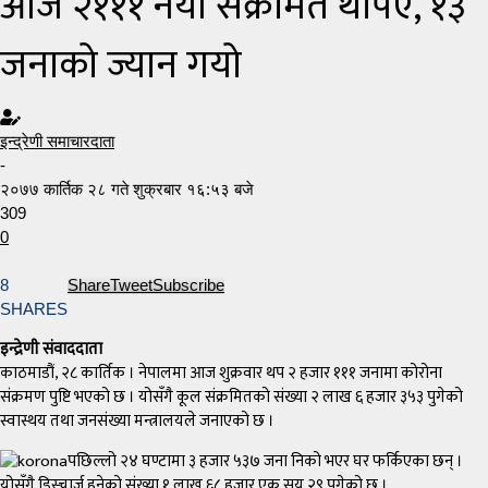
आज २१११ नयाँ संक्रमित थपिए, १३
जनाको ज्यान गयो
इन्द्रेणी समाचारदाता
-
२०७७ कार्तिक २८ गते शुक्रबार १६:५३ बजे
309
0
8
Share
Tweet
Subscribe
SHARES
इन्द्रेणी संवाददाता
काठमाडौं, २८ कार्तिक । नेपालमा आज शुक्रवार थप २ हजार १११ जनामा कोरोना
संक्रमण पुष्टि भएको छ । योसँगै कूल संक्रमितको संख्या २ लाख ६ हजार ३५३ पुगेको
स्वास्थय तथा जनसंख्या मन्त्रालयले जनाएको छ ।
पछिल्लो २४ घण्टामा ३ हजार ५३७ जना निको भएर घर फर्किएका छन् ।
योसँगै डिस्चार्ज हुनेको संख्या १ लाख ६८ हजार एक सय २९ पुगेको छ ।