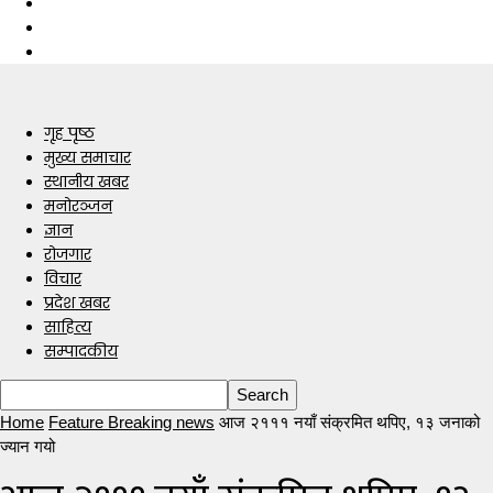
गृह पृष्ठ
मुख्य समाचार
स्थानीय खबर
मनोरञ्जन
ज्ञान
रोजगार
विचार
प्रदेश खबर
साहित्य
सम्पादकीय
Home
Feature Breaking news
आज २१११ नयाँ संक्रमित थपिए, १३ जनाको
ज्यान गयो