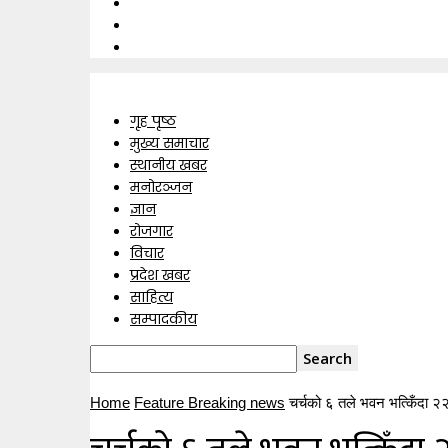
गृह पृष्ठ
मुख्य समाचार
स्थानीय खबर
मनोरञ्जन
ज्ञान
रोजगार
विचार
प्रदेश खबर
साहित्य
सम्पादकीय
Home
Feature Breaking news
चर्चको ६ तले भवन भत्किँदा २२