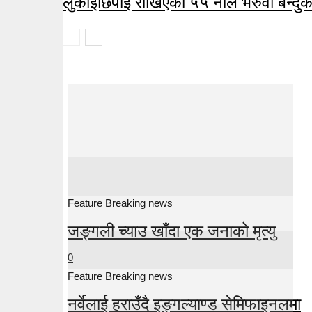
लुकाइछिपाइ राखिएका ५५ नाल भरुवा बन्दु
Feature Breaking news
जङ्गली च्याउ खाँदा एक जनाको मृत्यु
0
Feature Breaking news
नर्वेलाई हराउँदै इङ्गल्याण्ड सेमिफाइनलमा