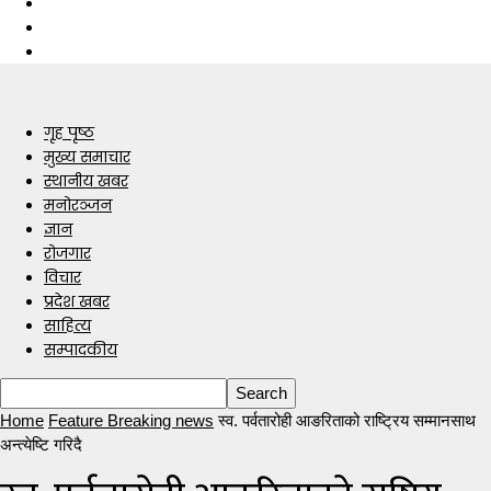
गृह पृष्ठ
मुख्य समाचार
स्थानीय खबर
मनोरञ्जन
ज्ञान
रोजगार
विचार
प्रदेश खबर
साहित्य
सम्पादकीय
Home
Feature Breaking news
स्व. पर्वतारोही आङरिताको राष्ट्रिय सम्मानसाथ
अन्त्येष्टि गरिदै