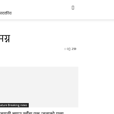
्पादकीय
ग्न
0
259
eature Breaking news
्गली च्याउ खाँदा एक जनाको मृत्यु