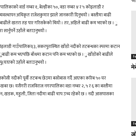
िकाको वार्ड नम्बर १, बेल्हीका ५०, वडा नम्बर ४ र ५ कोइलाडी र
यवस्थापन अधिकृत राजेशकुमार झाले जानकारी दिनुभयो । बस्तीमा बाढी
ा बाढीले खतरा तह पार गरिसकेको थियो । तर, अहिले बाढी कम भएको छ ।ु
ार्नुपर्ने उहाँले बताउनुभयो ।
इलाडी गाउँपालिका(३, सकरपुरास्थित खाँडो नदीको तटबन्धका स्परमा कटान
यो, ुबाढी कम भएपछि बाँधमा कटान पनि कम भएको छ ।ु खाँडोको बाढीले
F
F
ु(याएको उहाँले बताउनुभयो ।
नर
मे
्तकोसी नदीको पूर्वी तटबन्ध छेउमा बसोबास गर्दै आएका करिब ५० घर
खबर छ। यसैगरी राजविराज नगरपालिका वडा नम्बर २, ५ र ६ का बस्तीमा
बलान, खडक, महुली, जिता नदीमा बाढी चाप उच्च रहेको छ । नदी आसपासका
F
F
अज
लो