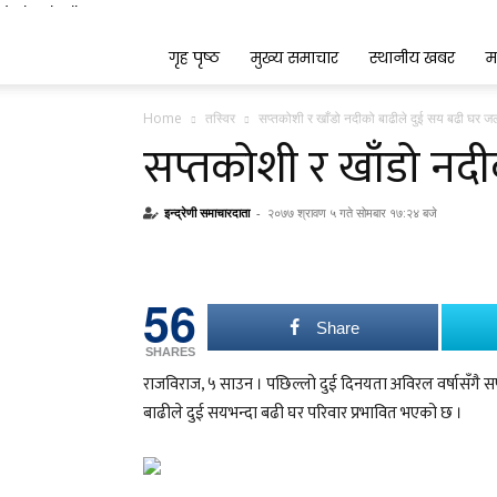
Indrenionline.com
गृह पृष्ठ
मुख्य समाचार
स्थानीय खबर
म
Home
तस्विर
सप्तकोशी र खाँडो नदीको बाढीले दुई सय बढी घर ज
सप्तकोशी र खाँडो नद
इन्द्रेणी समाचारदाता
-
२०७७ श्रावण ५ गते सोमबार १७:२४ बजे
56
Share
SHARES
राजविराज, ५ साउन । पछिल्लो दुई दिनयता अविरल वर्षासँगै
बाढीले दुई सयभन्दा बढी घर परिवार प्रभावित भएको छ ।