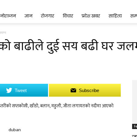
नोरञ्जन
ज्ञान
रोजगार
विचार
प्रदेश खबर
साहित्य
सम
लमग्न
ीको बाढीले दुई सय बढी घर जलम
Tweet
Subscribe
 सप्तरीको सप्तकोसी, खाँडो, बलान, महुली, जीता लगायतको नदीमा आएको
F
जङ