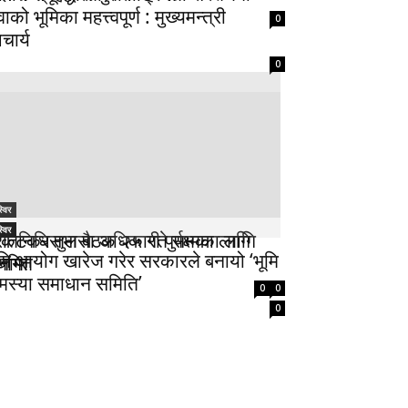
वाको भूमिका महत्त्वपूर्ण : मुख्यमन्त्री
0
चार्य
0
्विर
्विर
्विर
िकटकर तुलसा अधिकारी पुर्पक्षका लागि
्रतिनिधिसभा बैठक २५ गते सम्मका लागि
ूमि आयोग खारेज गरेर सरकारले बनायो ‘भूमि
नामा
्थगित
मस्या समाधान समिति’
0
0
0