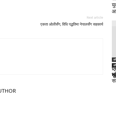
यु
आ
Next article
एकता ओलीसँग, विधि पद्धतिमा नेपालसँग सहकार्य
तस
तस
तस
ट
प
भ
थु
स
स
UTHOR