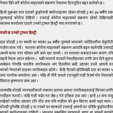
नेपाल छिरे संगै कोरोना भाइरसको संक्रमण नेपालमा दिनानुदिन बढ्न थालेको छ ।
हिजो शुक्रबार मात्र दाङको कुइरेपानी क्वारेन्टाइनमा रहेका घोराही,३ का ३७ बर्षीय एक
पुरुषलाई कोरोना देखियो । उनलाई कोरोना भाइरसको संक्रमण रहेको देखिएपछी
स्वास्थ्य कार्यालय दाङले उनको ट्राभल हिस्ट्री पत्ता लगाएको छ ।
यस्तो छ उनको ट्राभल हिस्ट्री
दाङ घोराही ३ मा स्थायी घर भएका ३७ बर्षीय पुरुषले भारतको नयाँदिल्लीमा सेकुरिटी
गार्डमा काम गर्थे । भारतमा कोरोना भाइरसको संक्रमण अत्याधि बढ्न थालेपछि उनलाई
आफ्नै घरमा गएर परिवार संगै बस्ने रहर जाग्यो । तर भारतमा लकडाउनका कारण उनि
सहजै नेपाल आउन सकेनन । पछी भारतले घरजाने नेपालीहरुका लागि जान दिने सूचना
सम्प्रेसन गरेपछि भारतीय नागरिकहरु संग दिल्लीमा बस्दै आएका उनले आफ्नो घर
भएको नेपालको दाङका नागरिकहरु खोजे । केहि दिनको खोजिपछी दाङ घर भएका ५
जना नागरिक सम्पर्कमा आए । पछि ती पाँचै जनाले टाटासुमो गाडी रिजर्भ गरेर नेपालको
सिमाना कृष्णनगर सम्म आए ।
त्यसपछि घोराही नगरपालीकाले नाकामा अलपत्र आफ्ना नागरिकहरुलाई लिनका लागि
गाडीहरु पठायो । त्यहि गाडी चढेर गत जेष्ठ ३ गते उनिहरु दाङ आए । झन्डै ३२ जना यात्रु
राखेको गाडीमा आएका उनि पाँच जना पनि गाडीमा को कुन सिटमा बस्यो थाहा भएन ।
घोराही पुगेपछि घोराही ३ मा उनको घर भएकाले उनलाई आफ्नो घर नजिकै कुइरेपानीमा
भएको क्वारेन्टाइनमा राखियो । अरुलाइ सम्बन्धित वडाहरुले आएर आ आफ्नो वडाको