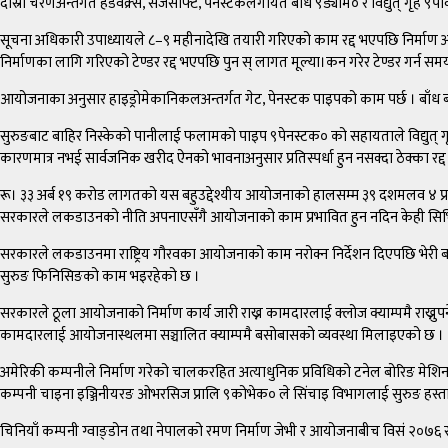
दोस्रो चरणअन्तर्गत हेडवक्र्स, सर्जसाफ्ट, पेनस्टकलगायत बाँध ९ड्याम० र विद्युत् गृह
सूचना अधिकारी उपाध्यायले ८–९ महीनादेखि तयारी गरिएको काम रद्द भएपछि निर्माण अवध
निर्माणका लागि गरिएको टेण्डर रद्द भएपछि पुन स् लागत मूल्या।कन गरेर टेण्डर गर्न समय
आयोजनाका अनुसार हाइड्रोमेकानिकलअन्तर्गत गेट, पेनस्टक पाइपको काम पर्छ । बाँध बन
सुरुङबाट बाहिर निस्केको पानीलाई फलामको पाइप ९पेनस्टक० को सहायताले विद्युत् ग
कारणमात्र नभई सार्वजनिक खरीद ऐनको भावनाअनुसार प्रतिस्पर्धा हुन नसक्दा ठेक्का र
रू। ३३ अर्ब १९ करोड लागतको यस बहुउद्देश्यीय आयोजनाको हालसम्म ३९ दशमलव ४ प्
सरकारले लकडाउनको नीति अपनाएसँगै आयोजनाको काम प्रभावित हुन नदिन केही सिभिल
सरकारले लकडाउनमा राष्ट्रिय गौरवका आयोजनाको काम नरोक्न निर्देशन दिएपछि भेरी बबईल
सुरुङ फिनिसिङको काम भइरहेको छ ।
सरकारले ठूला आयोजनाको निर्माण कार्य जारी राख्न कामदारलाई क्लोज क्याम्पमै राख्नुपर
कामदारलाई आयोजनास्थलमा सञ्चालित क्याम्पमै बसोबासको व्यवस्था मिलाइएको छ ।
अमेरिकी कम्पनीले निर्माण गरेको चालकरहित अत्याधुनिक प्रविधिको टनेल बोरिङ मेश
कम्पनी चाइना इञ्जिनीयरङ ओभरसिज प्रालि ९कोभेक० ले सिंचाइ विभागलाई सुरुङ हस्ता
चिनियाँ कम्पनी ग्वाङ्डोन तथा नेपालको रमण निर्माण जेभी र आयोजनाबीच विसं २०७६