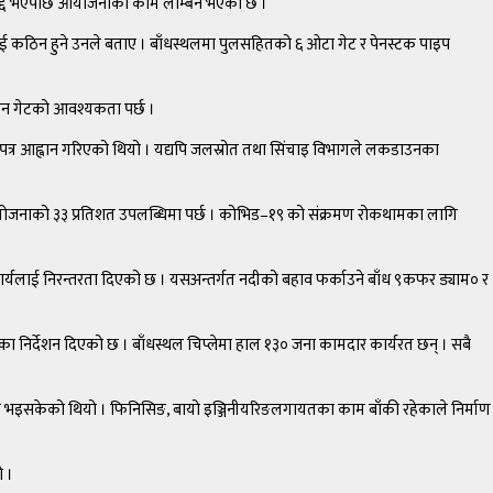
्का रद्द भएपछि आयोजनाको काम लम्बिने भएको छ ।
नलाई कठिन हुने उनले बताए । बाँधस्थलमा पुलसहितको ६ ओटा गेट र पेनस्टक पाइप
ाउन गेटको आवश्यकता पर्छ ।
लपत्र आह्वान गरिएको थियो । यद्यपि जलस्रोत तथा सिंचाइ विभागले लकडाउनका
आयोजनाको ३३ प्रतिशत उपलब्धिमा पर्छ । कोभिड–१९ को संक्रमण रोकथामका लागि
 कार्यलाई निरन्तरता दिएको छ । यसअन्तर्गत नदीको बहाव फर्काउने बाँध ९कफर ड्याम० र
ायतका निर्देशन दिएको छ । बाँधस्थल चिप्लेमा हाल १३० जना कामदार कार्यरत छन् । सबै
्न भइसकेको थियो । फिनिसिङ, बायो इञ्जिनीयरिङलगायतका काम बाँकी रहेकाले निर्माण
ो ।