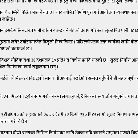
 ९पावर हाउस० निर्माणका कार्यहरु पर्छन् । हाइड्रोमेकानिकलसम्बन्धी दुई ओटा ठूला ठेक
ि लम्बिने निश्चित भएको बताए । चार वर्षभित्र निर्माण पूरा गर्न आयोजना व्यवस्थाप
 लाग्नेछ ।
ाइसकेपछि नदीको पानी खोल्न र बन्द गर्न गेटको प्रयोग गरिन्छ । सुरुङभित्र पानी पठ
ृहसम्म लगेर टर्वाइनमार्फत बिजुली निकालिन्छ । पछिल्लोपटक उक्त कार्यका लागि बो
द्द भएको बताएको छ ।
रतिशत भौतिक तथा ३१ दशमलव ६० प्रतिशत वित्तीय प्रगति भएको छ । सुरुङ निर्माण 
 निर्माणका कार्य सञ्चालनमा छन् ।
े कोभिड–१९ विरुद्धको सावधानी अपनार्ई बर्खाअघि सम्पन्न गर्नुपर्ने केही महत्वपूर्ण
्ने, एक मिटरको दूरी कायम गरी काममा लगाउनुपर्ने, दैनिक स्वास्थ्य जाँच गर्नुपर्ने लग
िन ९टीबीएम० को सहायताले २०७५ चैतमै १२ किमी २१० मिटर लामो सुरुङ निर्माण सम्पन
न्तरण गरेको छैन ।
 साउनमा दोस्रो चरणको सिभिल निर्माणका लागि ठेक्काअघि बढाउने सम्झौता भएको थिय