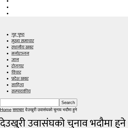
गृह पृष्ठ
मुख्य समाचार
स्थानीय खबर
मनोरञ्जन
ज्ञान
रोजगार
विचार
प्रदेश खबर
साहित्य
सम्पादकीय
Home
समाचार
देउखुरी उवासंघको चुनाव भदौमा हुने
देउखुरी उवासंघको चुनाव भदौमा हुने