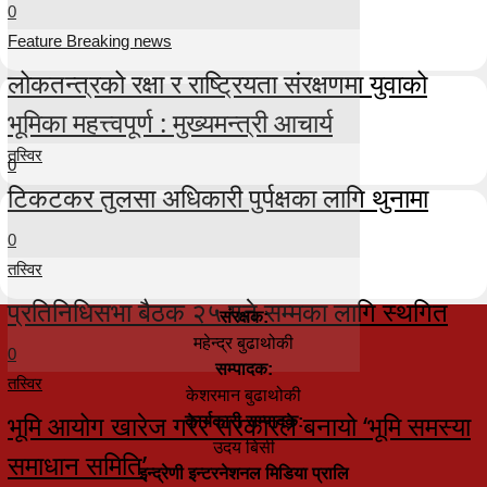
0
Feature Breaking news
लोकतन्त्रको रक्षा र राष्ट्रियता संरक्षणमा युवाको
भूमिका महत्त्वपूर्ण : मुख्यमन्त्री आचार्य
तस्विर
0
टिकटकर तुलसा अधिकारी पुर्पक्षका लागि थुनामा
0
तस्विर
प्रतिनिधिसभा बैठक २५ गते सम्मका लागि स्थगित
संरक्षक:
महेन्द्र बुढाथोकी
0
सम्पादक:
तस्विर
केशरमान बुढाथोकी
भूमि आयोग खारेज गरेर सरकारले बनायो ‘भूमि समस्या
कार्यकारी सम्पादक:
उदय बिसी
समाधान समिति’
इन्द्रेणी इन्टरनेशनल मिडिया प्रालि