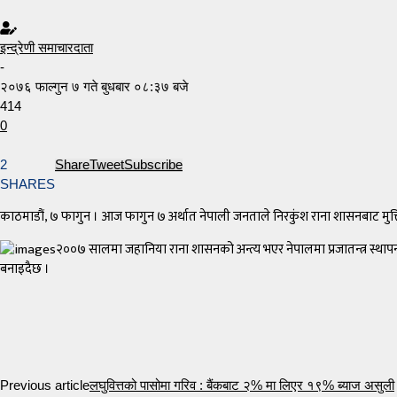
इन्द्रेणी समाचारदाता
-
२०७६ फाल्गुन ७ गते बुधबार ०८:३७ बजे
414
0
2
Share
Tweet
Subscribe
SHARES
काठमाडौं, ७ फागुन । आज फागुन ७ अर्थात नेपाली जनताले निरकुंश राना शासनबाट मुक
२००७ सालमा जहानिया राना शासनको अन्त्य भएर नेपालमा प्रजातन्त्र स्थ
बनाइदैछ ।
Previous article
लघुवित्तको पासोमा गरिव : बैंकबाट २% मा लिएर १९% ब्याज असुली