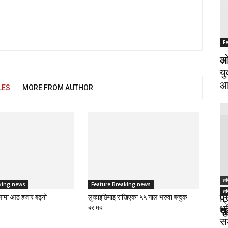
F
F
अज
लो
यु
आ
LES
MORE FROM AUTHOR
तस
तस
king news
Feature Breaking news
तस
ट
प
लामा आठ हजार बढ्यो
लुकाइछिपाइ राखिएका ५५ नाल भरुवा बन्दुक
भ
थु
स
बरामद
स