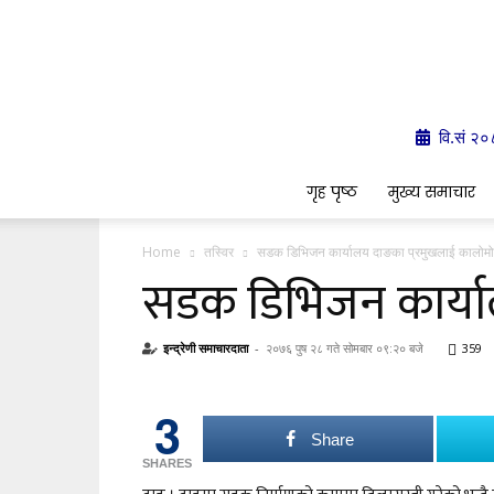
वि.सं २
गृह पृष्ठ
मुख्य समाचार
Home
तस्विर
सडक डिभिजन कार्यालय दाङका प्रमुखलाई कालोम
सडक डिभिजन कार्या
इन्द्रेणी समाचारदाता
-
२०७६ पुष २८ गते सोमबार ०९:२० बजे
359
3
Share
SHARES