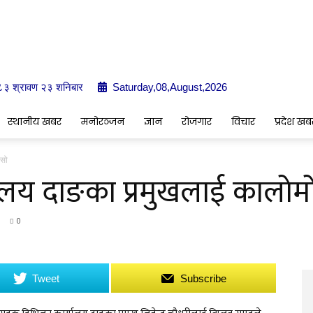
०८३ श्रावण २३ शनिबार
Saturday,08,August,2026
Indrenionline.com
स्थानीय खबर
मनोरञ्जन
ज्ञान
रोजगार
विचार
प्रदेश खब
ोसो
लय दाङका प्रमुखलाई कालोम
0
Tweet
Subscribe