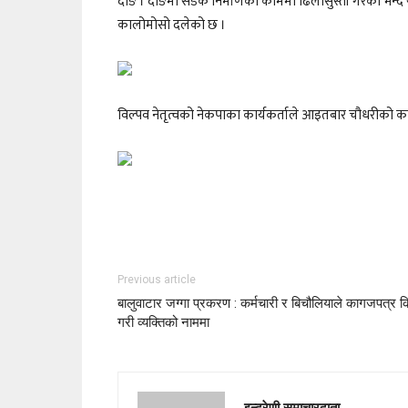
दाङ । दाङमा सडक निर्माणको काममा ढिलासुस्ती गरेको भन्दै 
कालोमोसो दलेको छ ।
विल्पव नेतृत्वको नेकपाका कार्यकर्ताले आइतबार चौधरीको का
Previous article
बालुवाटार जग्गा प्रकरण : कर्मचारी र बिचौलियाले कागजपत्र किर
गरी व्यक्तिको नाममा
इन्द्रेणी समाचारदाता