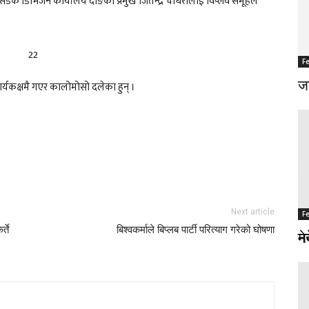
सडक डिभिजन कार्यालय दाङका प्रमुख जितेन्द्र चौधरीलाई विप्लव समूहले
F
जङ
र्यकक्षमै गएर कालोमोसो दलेका हुन् ।
Next article
F
F
्ते
बिश्वकर्माले बिप्लब पार्टी परित्याग गरेको घोषणा
नर
मे