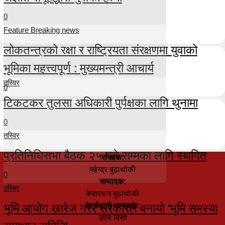
0
Feature Breaking news
लोकतन्त्रको रक्षा र राष्ट्रियता संरक्षणमा युवाको
भूमिका महत्त्वपूर्ण : मुख्यमन्त्री आचार्य
तस्विर
0
टिकटकर तुलसा अधिकारी पुर्पक्षका लागि थुनामा
0
तस्विर
प्रतिनिधिसभा बैठक २५ गते सम्मका लागि स्थगित
संरक्षक:
महेन्द्र बुढाथोकी
0
सम्पादक:
तस्विर
केशरमान बुढाथोकी
भूमि आयोग खारेज गरेर सरकारले बनायो ‘भूमि समस्या
कार्यकारी सम्पादक:
उदय बिसी