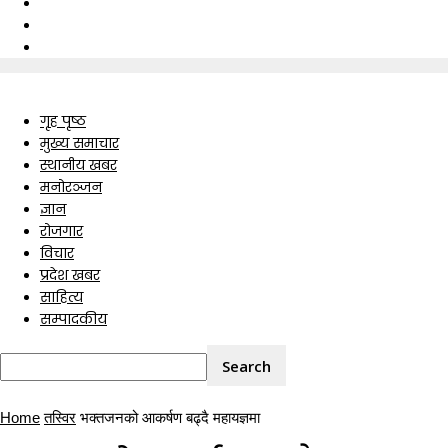
गृह पृष्ठ
मुख्य समाचार
स्थानीय खबर
मनोरञ्जन
ज्ञान
रोजगार
विचार
प्रदेश खबर
साहित्य
सम्पादकीय
Home
तस्विर
भक्तजनको आकर्षण बढ्दै महायज्ञमा