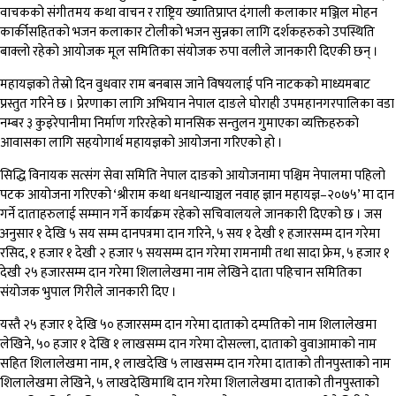
वाचकको संगीतमय कथा वाचन र राष्ट्रिय ख्यातिप्राप्त दंगाली कलाकार मञ्जिल मोहन
कार्कीसहितको भजन कलाकार टोलीको भजन सुन्नका लागि दर्शकहरुको उपस्थिति
बाक्लो रहेको आयोजक मूल समितिका संयोजक रुपा वलीले जानकारी दिएकी छन् ।
महायज्ञको तेस्रो दिन वुधवार राम बनबास जाने विषयलाई पनि नाटकको माध्यमबाट
प्रस्तुत गरिने छ । प्रेरणाका लागि अभियान नेपाल दाङले घोराही उपमहानगरपालिका वडा
नम्बर ३ कुइरेपानीमा निर्माण गरिरहेको मानसिक सन्तुलन गुमाएका व्यक्तिहरुको
आवासका लागि सहयोगार्थ महायज्ञको आयोजना गरिएको हो ।
सिद्धि विनायक सत्संग सेवा समिति नेपाल दाङको आयोजनामा पश्चिम नेपालमा पहिलो
पटक आयोजना गरिएको ‘श्रीराम कथा धनधान्याञ्चल नवाह ज्ञान महायज्ञ–२०७५’ मा दान
गर्ने दाताहरुलाई सम्मान गर्ने कार्यक्रम रहेको सचिवालयले जानकारी दिएको छ । जस
अनुसार १ देखि ५ सय सम्म दानपत्रमा दान गरिने, ५ सय १ देखी १ हजारसम्म दान गरेमा
रसिद, १ हजार १ देखी २ हजार ५ सयसम्म दान गरेमा रामनामी तथा सादा फ्रेम, ५ हजार १
देखी २५ हजारसम्म दान गरेमा शिलालेखमा नाम लेखिने दाता पहिचान समितिका
संयोजक भुपाल गिरीले जानकारी दिए ।
यस्तै २५ हजार १ देखि ५० हजारसम्म दान गरेमा दाताको दम्पतिको नाम शिलालेखमा
लेखिने, ५० हजार १ देखि १ लाखसम्म दान गरेमा दोसल्ला, दाताको वुवाआमाको नाम
सहित शिलालेखमा नाम, १ लाखदेखि ५ लाखसम्म दान गरेमा दाताको तीनपुस्ताको नाम
शिलालेखमा लेखिने, ५ लाखदेखिमाथि दान गरेमा शिलालेखमा दाताको तीनपुस्ताको