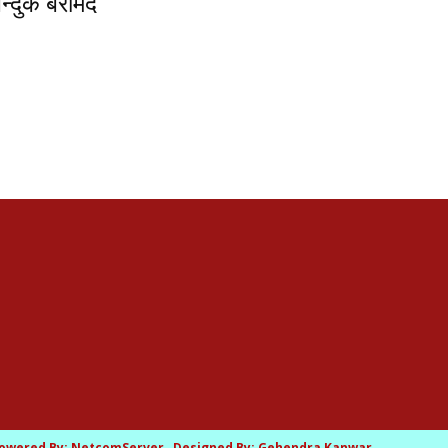
न्दुक बरामद
Powered By:
NetcomServer
Designed By:
Gehendra Kanwar