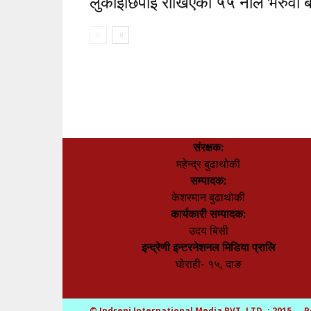
लुकाइछिपाइ राखिएका ५५ नाल भरुवा ब
संरक्षक:
महेन्द्र बुढाथोकी
सम्पादक:
केशरमान बुढाथोकी
कार्यकारी सम्पादक:
उदय बिसी
इन्द्रेणी इन्टरनेशनल मिडिया प्रालि
घोराही- १५, दाङ
© Indreni International Media PVT. LTD. : 2015 