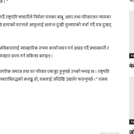
्छ । ”
ै राष्ट्रपति भण्डारीले निर्मला पन्तका बाबु, आमा तथा परिवारजन न्यायका
 हत्याको घटनाले आफूलाई अत्यन्त दुःखी तुल्याएको चर्चा गर्दै यस दुःखद्
 अधिकारलाई व्यावहारिक रुपमा कार्यान्वयन गर्न आग्रह गर्दै प्रभावकारी र
र्यवहार अन्त्य गर्न सकिन्छ बताइन् ।
F
F
नर
मे
री, नागरिक समाज तथा घर परिवार एकजुट हुनुपर्छ उनको भनाइ छ । राष्ट्रपति
ानवताविरुद्धको कलङ्क हो, यसलाई जरैदेखि उखलेर फाल्नुपर्छ ।” रासस
F
F
अज
लो
Next article