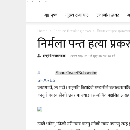
Indrenionline.com
गृह पृष्ठ
मुख्य समाचार
स्थानीय खबर
म
Home
Feature Breaking news
निर्मला पन्त हत्या प्रकरणमा
निर्मला पन्त हत्या प्र
इन्द्रेणी समाचारदाता
-
२०७५ भाद्र २९ गते शुक्रबार १४:०७ बजे
4
Share
Tweet
Subscribe
SHARES
काठमाडौँ, २९ भदौं । राष्ट्रपति विद्यादेवी भण्डारीले बलात्का
कानूनी कारवाहीको दायरामा ल्याउन सम्बन्धित पक्षसित आग्रह 
उनले भनिन्, “ढिलो गरी न्याय पाउनु भनेको न्याय नपाउनु सरह ह