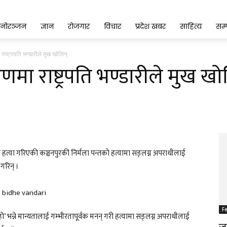
नोरञ्जन
ज्ञान
रोजगार
विचार
प्रदेश खबर
साहित्य
सम
 राष्ट्रपति भण्डारीले मुख खोलिन्
करणमा राष्ट्रपति भण्डारीले मुख खो
रपछि हत्या गरिएकी कञ्चनपुरकी निर्मला पन्तको हत्यामा सङ्लग्न अपराधीलाई
गरिन् ।
F
ो’ भन्ने मान्यतालाई गम्भीरतापूर्वक मनन् गरी हत्यामा सङ्लग्न अपराधीलाई
जङ