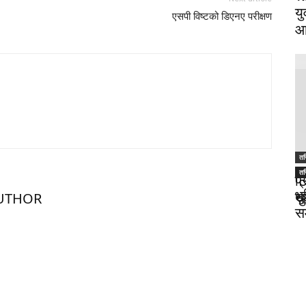
यु
एसपी विष्टको डिएनए परीक्षण
आ
तस
तस
तस
ट
प
भ
थु
स
UTHOR
स