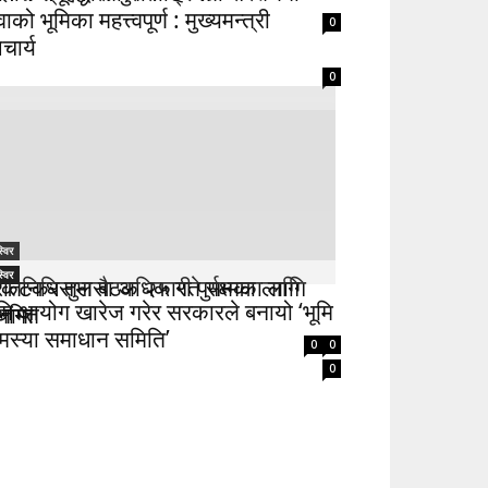
वाको भूमिका महत्त्वपूर्ण : मुख्यमन्त्री
0
चार्य
0
्विर
्विर
्विर
िकटकर तुलसा अधिकारी पुर्पक्षका लागि
्रतिनिधिसभा बैठक २५ गते सम्मका लागि
ूमि आयोग खारेज गरेर सरकारले बनायो ‘भूमि
नामा
्थगित
मस्या समाधान समिति’
0
0
0