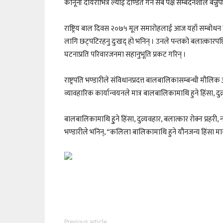
कानूनी दायराभित्र ल्याई दण्डित गर्न सबै पक्ष सम्बेदनशील बन्नुपर
राष्ट्रिय बाल दिवस २०७५ मूल समारोहलाई आज यहाँ सम्बोधन गर्द
लागि छट्पटिरहनु दुःखद् हो भनिन् । उनले पन्तको बलात्कारपछि
घटनाप्रति परिवारजनमा सहानुभूति प्रकट गरिन् ।
राष्ट्रपति भण्डारीले संविधानप्रदत्त बालबालिकासम्बन्धी मौलिक
व्यावहारिक कार्यान्वयनले मात्र बालबालिकामाथि हुने हिंसा, दुव्
बालबालिकामाथि हुुने हिंसा, दुव्र्यवहार, बलात्कार रोक्न प्रह
भण्डारीले भनिन्, “कलिला बालिकामाथि हुने यौनजन्य हिंसा म
Previous article