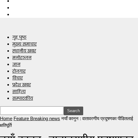
गृह पृष्ठ
मुख्य समाचार
स्थानीय खबर
मनोरञ्जन
ज्ञान
रोजगार
विचार
प्रदेश खबर
साहित्य
सम्पादकीय
Home
Feature Breaking news
नयाँ कानुन : वातावरणीय प्रदूषणका पीडितलाई
क्षतिपूर्ति