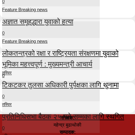
0
Feature Breaking news
अज्ञात समूहद्धारा युवाको हत्या
0
Feature Breaking news
लोकतन्त्रको रक्षा र राष्ट्रियता संरक्षणमा युवाको
भूमिका महत्त्वपूर्ण : मुख्यमन्त्री आचार्य
तस्विर
0
टिकटकर तुलसा अधिकारी पुर्पक्षका लागि थुनामा
0
तस्विर
प्रतिनिधिसभा बैठक २५ गते सम्मका लागि स्थगित
संरक्षक:
महेन्द्र बुढाथोकी
0
सम्पादक: