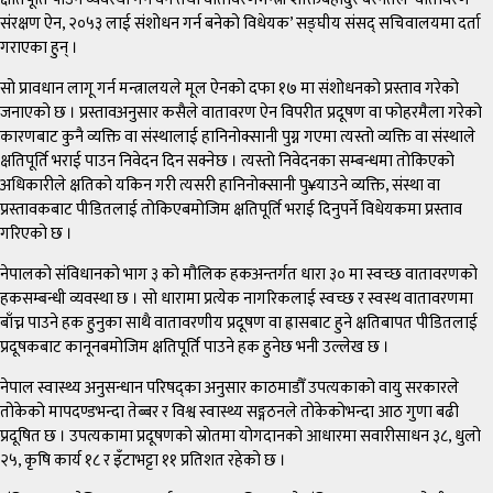
संरक्षण ऐन, २०५३ लाई संशोधन गर्न बनेको विधेयक’ सङ्घीय संसद् सचिवालयमा दर्ता
गराएका हुन् ।
सो प्रावधान लागू गर्न मन्त्रालयले मूल ऐनको दफा १७ मा संशोधनको प्रस्ताव गरेको
जनाएको छ । प्रस्तावअनुसार कसैले वातावरण ऐन विपरीत प्रदूषण वा फोहरमैला गरेको
कारणबाट कुनै व्यक्ति वा संस्थालाई हानिनोक्सानी पुग्न गएमा त्यस्तो व्यक्ति वा संस्थाले
क्षतिपूर्ति भराई पाउन निवेदन दिन सक्नेछ । त्यस्तो निवेदनका सम्बन्धमा तोकिएको
अधिकारीले क्षतिको यकिन गरी त्यसरी हानिनोक्सानी पु¥याउने व्यक्ति, संस्था वा
प्रस्तावकबाट पीडितलाई तोकिएबमोजिम क्षतिपूर्ति भराई दिनुपर्ने विधेयकमा प्रस्ताव
गरिएको छ ।
नेपालको संविधानको भाग ३ को मौलिक हकअन्तर्गत धारा ३० मा स्वच्छ वातावरणको
हकसम्बन्धी व्यवस्था छ । सो धारामा प्रत्येक नागरिकलाई स्वच्छ र स्वस्थ वातावरणमा
बाँच्न पाउने हक हुनुका साथै वातावरणीय प्रदूषण वा ह्रासबाट हुने क्षतिबापत पीडितलाई
प्रदूषकबाट कानूनबमोजिम क्षतिपूर्ति पाउने हक हुनेछ भनी उल्लेख छ ।
नेपाल स्वास्थ्य अनुसन्धान परिषद्का अनुसार काठमाडौँ उपत्यकाको वायु सरकारले
तोकेको मापदण्डभन्दा तेब्बर र विश्व स्वास्थ्य सङ्गठनले तोकेकोभन्दा आठ गुणा बढी
प्रदूषित छ । उपत्यकामा प्रदूषणको स्रोतमा योगदानको आधारमा सवारीसाधन ३८, धुलो
२५, कृषि कार्य १८ र इँटाभट्टा ११ प्रतिशत रहेको छ ।