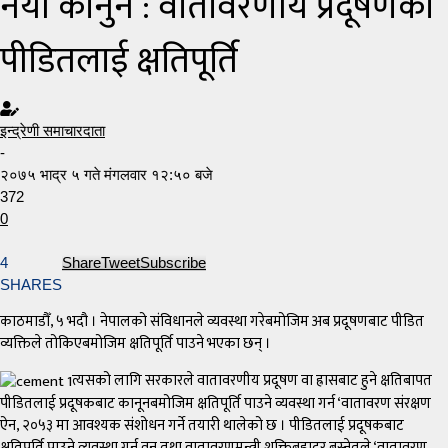
नयाँ कानुन : वातावरणीय प्रदूषणका
पीडितलाई क्षतिपूर्ति
इन्द्रेणी समाचारदाता
-
२०७५ भाद्र ५ गते मंगलवार १२:५० बजे
372
0
4
Share
Tweet
Subscribe
SHARES
काठमाडौँ, ५ भदौ । नेपालको संविधानले व्यवस्था गरेबमोजिम अब प्रदूषणबाट पीडित
व्यक्तिले तोकिएबमोजिम क्षतिपूर्ति पाउने भएका छन् ।
त्यसको लागि सरकारले वातावरणीय प्रदूषण वा ह्रासबाट हुने क्षतिबापत
पीडितलाई प्रदूषकबाट कानूनबमोजिम क्षतिपूर्ति पाउने व्यवस्था गर्न ‘वातावरण संरक्षण
ऐन, २०५३ मा आवश्यक संशोधन गर्ने तयारी थालेको छ । पीडितलाई प्रदूषकबाट
क्षतिपूर्ति पाउने व्यवस्था गर्न वन तथा वातावरणमन्त्री शक्तिबहादुर बस्नेतले ‘वातावरण