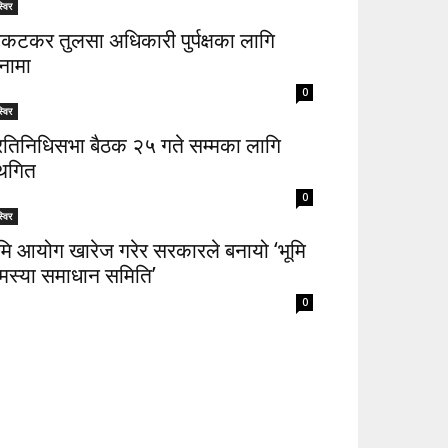
्विर
िकटकर तुलसा अधिकारी पुर्पक्षका लागि
नामा
0
्विर
्रतिनिधिसभा बैठक २५ गते सम्मका लागि
्थगित
0
्विर
ूमि आयोग खारेज गरेर सरकारले बनायो ‘भूमि
मस्या समाधान समिति’
0