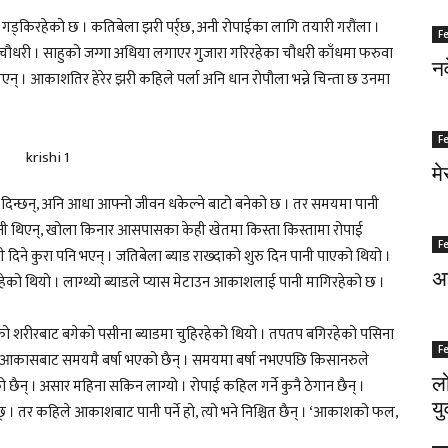
ड्किरहेको छ । कतिबेला झरी पर्र्छ, अनी रोपाईका लागि तयारी गरौंला ।
F
ौधरी । साहुको जग्गा अधिया लगाएर गुजारा गरिरहेका चौधरी काँधमा फरुवा
नर
खिएन् । आकाशतिर हेरेर झरी कहिले पर्ला अनि धान रोपौला भन्ने चिन्ता छ उनमा
F
मे
ई दिन्छन्, अनि आधा आफ्नो जीवन धकेल्ने बाटो बनेको छ । तर समयमा पानी
 पानी थिएन्, खोला किनार आसपासका केही खेतमा किस्ता किस्तामा रोपाई
F
दिने कुरा पनि भएन् । जतिबेला ब्याड राख्दाको शुरु दिन पानी पाएको थियो ।
अज
ेको थियो । लाग्थ्यो ब्याडले प्यास मेटाउन आकाशलाई पानी मागिरहेको छ ।
ीको शरीरबाट बगेको पसीना ब्याडमा चुहिरहेको थियो । तपतप बगिरहेको पसिना
F
। आकासबाट समयमै बर्षा भएको छैन् । समयमा बर्षा नभएपछि किसानरुले
लो
ो छैन् । असार महिना सकिन लाग्यो । रोपाई कहिल गर्ने कुनै ठेगान छैन् ।
यु
्छ् । तर कहिले आकाशबाट पानी पर्ने हो, त्यो भने निश्चित छैन् । ‘आकाशको फल,