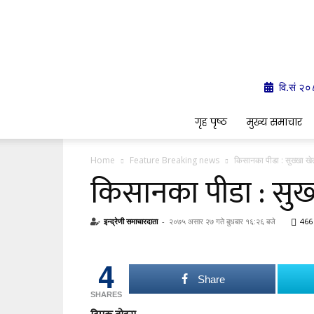
वि.सं २०
गृह पृष्ठ
मुख्य समाचार
Home
Feature Breaking news
किसानका पीडा : सुख्खा ख
किसानका पीडा : सु
इन्द्रेणी समाचारदाता
-
२०७५ असार २७ गते बुधबार १६:२६ बजे
466
4
Share
SHARES