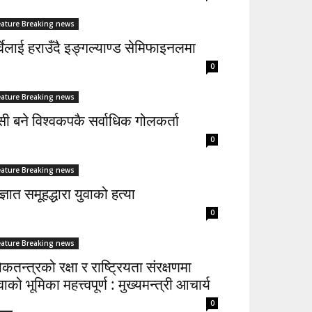
eature Breaking news
्वेलाई हराउँदै इङ्गल्याण्ड सेमिफाइनलमा
0
eature Breaking news
सी बने विश्वकपकै सर्वाधिक गोलकर्ता
0
eature Breaking news
्ञात समूहद्धारा युवाको हत्या
0
eature Breaking news
कतन्त्रको रक्षा र राष्ट्रियता संरक्षणमा
वाको भूमिका महत्त्वपूर्ण : मुख्यमन्त्री आचार्य
0