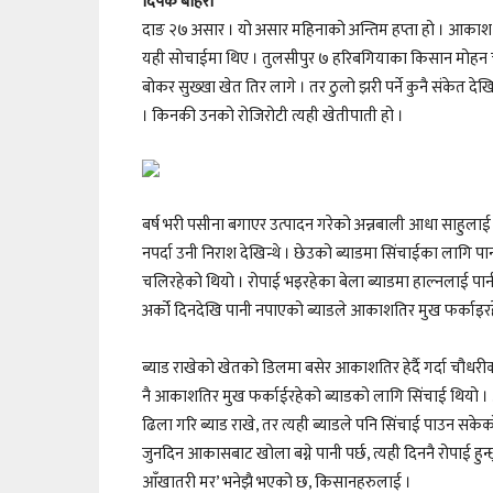
दिपक बोहरा
दाङ २७ असार । यो असार महिनाको अन्तिम हप्ता हो । आकाश ग
यही सोचाईमा थिए । तुलसीपुर ७ हरिबगियाका किसान मोहन च
बोकर सुख्खा खेत तिर लागे । तर ठुलो झरी पर्ने कुनै संकेत दे
। किनकी उनको रोजिरोटी त्यही खेतीपाती हो ।
बर्ष भरी पसीना बगाएर उत्पादन गरेको अन्नबाली आधा साहुला
नपर्दा उनी निराश देखिन्थे । छेउको ब्याडमा सिंचाईका लागि
चलिरहेको थियो । रोपाई भइरहेका बेला ब्याडमा हाल्नलाई पानी 
अर्को दिनदेखि पानी नपाएको ब्याडले आकाशतिर मुख फर्काइरह
ब्याड राखेको खेतको डिलमा बसेर आकाशतिर हेर्दै गर्दा चौधर
नै आकाशतिर मुख फर्काईरहेको ब्याडको लागि सिंचाई थियो 
ढिला गरि ब्याड राखे, तर त्यही ब्याडले पनि सिंचाई पाउन सकेक
जुनदिन आकासबाट खोला बग्ने पानी पर्छ, त्यही दिननै रोपाई हुन
आँखातरी मर’ भनेझै भएको छ, किसानहरुलाई ।