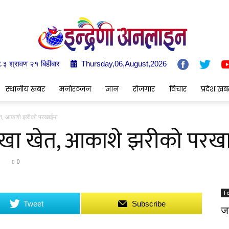
८३ श्रावण २१ बिहीबार
Thursday,06,August,2026
Indrenionline.com
स्थानीय खबर
मनोरञ्जन
ज्ञान
रोजगार
विचार
प्रदेश खब
ेत, आकाशे झरीको परखाईमा
ख्खा खेत, आकाशे झरीको परख
0
F
Tweet
Subscribe
जङ