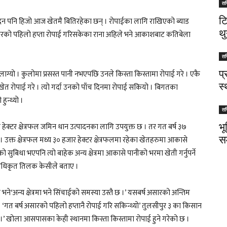
तस
ट
दिन पनि हिजो आज खेतमै बितिरहेका छन् । रोपाईका लागि राखिएको ब्याड
थु
 असारको पहिलो हप्ता रोपाई गरिसकेका राना अहिले भने आकाशबाट कतिबेला
तस
प
दिन लाग्यो । कुलोमा प्रसस्त पानी नभएपछि उनले किस्ता किस्तामा रोपाई गरे । एकै
स
त रोपाई गरे । त्यो गर्दा उनको पाँच दिनमा रोपाई सकियो । बिगतका
ुन्थ्यो ।
तस
भ
 हेक्टर क्षेत्रफल जमिन धान उत्पादनका लागि उपयुक्त छ । तर गत बर्ष ३७
स
। उक्त क्षेत्रफल मध्य ३० हजार हेक्टर क्षेत्रफलमा रहेका खेतहरुमा आकासे
ईको सुबिधा भएपनि त्यो बाहेक अन्य क्षेत्रमा आकासे पानीको भरमा खेती गर्नुपर्ने
 अधिकृत तिलक केसीले बताए ।
ले भने‘अन्य क्षेत्रमा भने सिंचाईको समस्या उस्तै छ ।’ यसबर्ष असारको अन्तिम
। ‘गत बर्ष असारको पहिलो हप्तानै रोपाई गरि सकिन्थ्यो’ तुलसीपुर ३ का किसान
् ।’ खोला आसपासका केही स्थानमा किस्ता किस्तामा रोपाई हुने गरेको छ ।