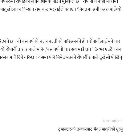
बर्षहरुमा रोपाईका लागि श्रमिक पाउन मुस्किल छ । रोपार्नी त केही मात्रामा
तुखोलाका किसान राम चन्द्र भट्टराईले बताए । ‘बिगतमा श्रमीकहरु पाउँथ्यो’
रिएको छ । यो यस बर्षको चलनचल्तीको पारिश्रमकी हो । रोपार्नीलाई भने चार
’ रोपार्नी तारा रानाले भनिन्‘यस बर्ष नी चार सय मात्रै छ ।’ दिनभर एउटै काम
ारसय मात्रै दिने गरिन्छ । यसमा पनि बिभेद भएको रोपार्नी रानाले दुखेसो पोखिन्
Next article
ट्याक्टरको ठक्करबाट पैदलयात्रीको मृत्यु