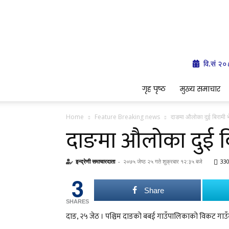
वि.सं २
गृह पृष्ठ
मुख्य समाचार
Home
Feature Breaking news
दाङमा औलोका दुई बिरामी भ
दाङमा औलोका दुई बि
इन्द्रेणी समाचारदाता
-
२०७५ जेष्ठ २५ गते शुक्रबार १२:३५ बजे
33
3
Share
SHARES
दाङ, २५ जेठ । पश्चिम दाङको बबई गाउँपालिकाको विकट गाउँ