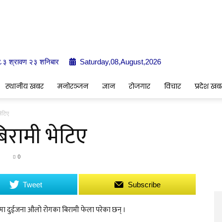
०८३ श्रावण २३ शनिबार
Saturday,08,August,2026
Indrenionline.com
स्थानीय खबर
मनोरञ्जन
ज्ञान
रोजगार
विचार
प्रदेश खब
ेटिए
रामी भेटिए
0
0
Tweet
Subscribe
मा दुईजना औलो रोगका बिरामी फेला परेका छन् ।