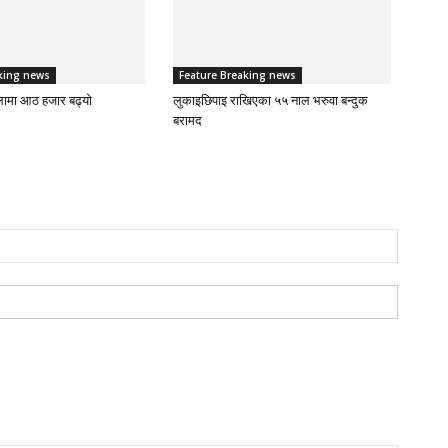
king news
Feature Breaking news
लामा आठ हजार बढ्यो
लुकाइछिपाइ राखिएका ५५ नाल भरुवा बन्दुक
बरामद