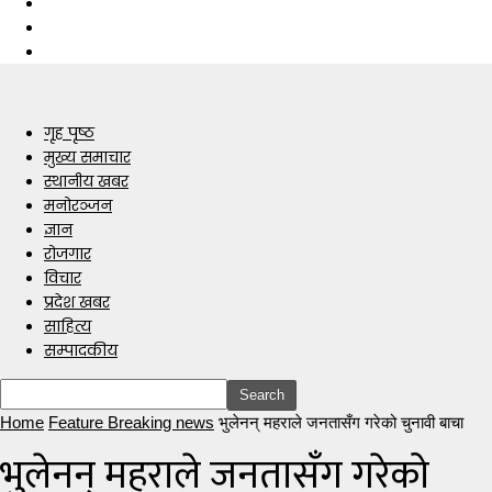
गृह पृष्ठ
मुख्य समाचार
स्थानीय खबर
मनोरञ्जन
ज्ञान
रोजगार
विचार
प्रदेश खबर
साहित्य
सम्पादकीय
Home
Feature Breaking news
भुलेनन् महराले जनतासँग गरेको चुनावी बाचा
भुलेनन् महराले जनतासँग गरेको