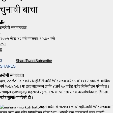
चुनावी बाचा
इन्द्रेणी समाचारदाता
-
२०७५ जेष्ठ २२ गते मंगलवार १२:३५ बजे
251
0
3
Share
Tweet
Subscribe
SHARES
इन्द्रेणी संवाददाता
दाङ, २२ जेठ । दाङको घोराहीदेखि कमिरेचौर सडक बन्ने भएको छ । सरकारले आर्थिक
वर्ष २०७५/०७६ मा उक्त सडकका लागि ४ अर्ब ५० करोड बजेट विनियोजन गरेको छ ।
सभामुख कृष्णबहादुर महराको पहलमा सरकारले उक्त सडक कालोपत्रेका लागि उक्त
बजेट सुनिश्चित गरेको हो ।
महरा अर्थमन्त्री भएका वेला घोराही–कमिरेचौर सडकका
लागि प्रारम्भिक बजेट विनियोजन गरेका थिए । अहिले उक्त सडकलाई मदन भण्डरी