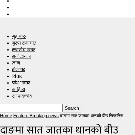
गृह पृष्ठ
मुख्य समाचार
स्थानीय खबर
मनोरञ्जन
ज्ञान
रोजगार
विचार
प्रदेश खबर
साहित्य
सम्पादकीय
Home
Feature Breaking news
दाङमा सात जातका धानको बीउ सिफारिस
दाङमा सात जातका धानको बीउ