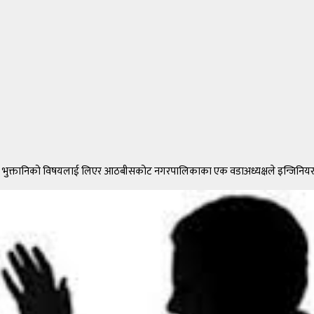
कम भुक्तानिको विषयलाई लिएर आठबीसकोट नगरपालिकाका एक वडाअध्यक्षले इन्जिनियरल