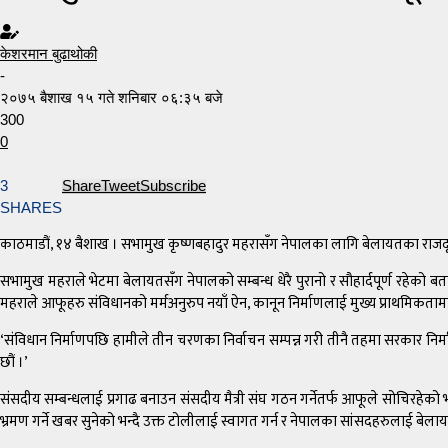
केशरमान बुढाथोकी
-
२०७५ बैशाख १५ गते शनिबार ०६:३५ बजे
300
0
3
Share
Tweet
Subscribe
SHARES
काठमाडौं, १४ बैशाख । सभामुख कृष्णबहादुर महरासँग नेपालका लागि बेलायतका राजदूत रि
सभामुख महराले भेटमा बेलायतसँग नेपालको सम्बन्ध धेरै पुरानो र सौहार्दपूर्ण रहेको 
महराले आफूहरु संविधानको मर्मअनुरुप नयाँ ऐन, कानून निर्माणलाई मुख्य प्राथमिकता
‘संविधान निर्माणपछि हामीले तीन चरणका निर्वाचन सम्पन्न गरी तीनै तहमा सरकार निर्माण
छौं ।’
संसदीय सम्बन्धलाई प्रगाढ बनाउन संसदीय मैत्री संघ गठन गर्नेतर्फ आफूले सोचिरहेक
भ्रमण गर्ने खबर सुनेको भन्दै उक्त टोलीलाई स्वागत गर्न र नेपालका सांसदहरुलाई बे