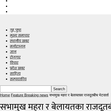
गृह पृष्ठ
मुख्य समाचार
स्थानीय खबर
मनोरञ्जन
ज्ञान
रोजगार
विचार
प्रदेश खबर
साहित्य
सम्पादकीय
Home
Feature Breaking news
सभामुख महरा र बेलायतका राजदूतबीच भेटवार्ता
सभामुख महरा र बेलायतका राजदूतबी