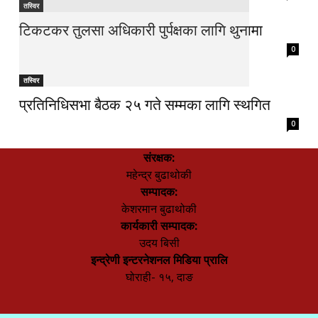
तस्विर
टिकटकर तुलसा अधिकारी पुर्पक्षका लागि थुनामा
0
तस्विर
प्रतिनिधिसभा बैठक २५ गते सम्मका लागि स्थगित
0
संरक्षक:
महेन्द्र बुढाथोकी
सम्पादक:
केशरमान बुढाथोकी
कार्यकारी सम्पादक:
उदय बिसी
इन्द्रेणी इन्टरनेशनल मिडिया प्रालि
घोराही- १५, दाङ