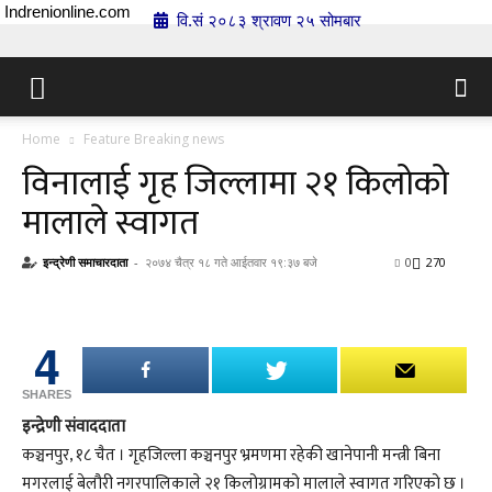
Indrenionline.com
वि.सं २०८३ श्रावण २५ सोमबार
Home
Feature Breaking news
विनालाई गृह जिल्लामा २१ किलोको
मालाले स्वागत
इन्द्रेणी समाचारदाता
-
२०७४ चैत्र १८ गते आईतवार १९:३७ बजे
0
270
4
SHARES
इन्द्रेणी संवाददाता
कञ्चनपुर, १८ चैत । गृहजिल्ला कञ्चनपुर भ्रमणमा रहेकी खानेपानी मन्त्री बिना
मगरलाई बेलौरी नगरपालिकाले २१ किलोग्रामको मालाले स्वागत गरिएको छ ।