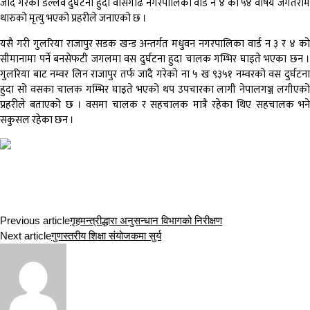
जादै गरेको डल्लव दुर्घटना हुदा वासगढि नगरपालिका वार्ड न ४ का ५४ वर्षिय जगतराम
थारुको मृत्यु भएको प्रहरीले जनाएको छ ।
यसै गरी गुलरिया राजापुर सडक खन्ड अन्तर्गत मधुवन नगरपालिका वार्ड न ३ र ४ को
सीमानामा पर्ने बनसेफटी जगलमा वस दुर्घटना हुदा चालक गम्भिर घाइते भएका छन ।
गुलरिया बाट नम्वर लिन राजापुर तर्फ जादै गरेको ना ५ ख ९३५१ नम्वरको वस दुर्घटना
हुदा सो वसका चालक गम्भिर घाइते भएको थप उपचारका लागी नेपालगञ्ज लगीएको
प्रहरीले बताएको छ । वसमा चालक र सहचालक मात्रै रहेका थिए सहचालक भने
सकुसल रहेका छन ।
Previous article
गृहमन्त्रीद्धारा अनुसन्धान विभागको निरीक्षण
Next article
गुणस्तरीय शिक्षा संयोजकमा सुर्य