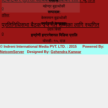
संरक्षक:
महेन्द्र बुढाथोकी
0
सम्पादक:
तस्विर
केशरमान बुढाथोकी
प्रतिनिधिसभा बैठक २५ गते सम्मका लागि स्थगित
कार्यकारी सम्पादक:
उदय बिसी
0
इन्द्रेणी इन्टरनेशनल मिडिया प्रालि
घोराही- १५, दाङ
© Indreni International Media PVT. LTD. : 2015 Powered By:
NetcomServer
Designed By:
Gehendra Kanwar