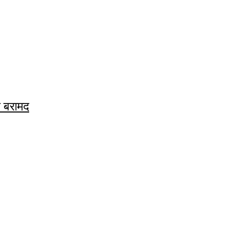
क बरामद