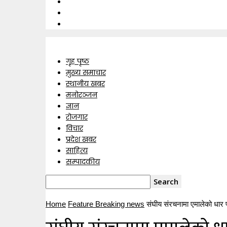
गृह पृष्ठ
मुख्य समाचार
स्थानीय खबर
मनोरञ्जन
ज्ञान
रोजगार
विचार
प्रदेश खबर
साहित्य
सम्पादकीय
Home
Feature Breaking news
संघीय संरचनामा एमालेको धार पर