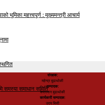
ाको भूमिका महत्त्वपूर्ण : मुख्यमन्त्री आचार्य
नामा
स्थगित
संरक्षक:
महेन्द्र बुढाथोकी
सम्पादक:
मि समस्या समाधान समिति’
केशरमान बुढाथोकी
कार्यकारी सम्पादक:
उदय बिसी