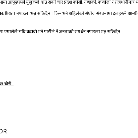
ा आफूहरूले मुलुकले धान्न सक्ने चार प्रदेश कोसी, गण्डकी, कर्णाली र राजधानीमात्र 
लोकप्रियता नपाउला भन्न सकिदैन । किन भने अहिलेको संघीय संरचनामा दलहरुनै आन्यौलमा भ
 एमालेले अघि वढायो भने पार्टीले नै जनताको समर्थन नपाउला भन्न सकिदैन ।
कल चोरी
OR