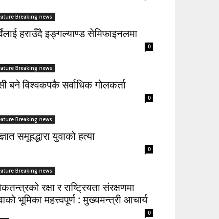
eature Breaking news
्वेलाई हराउँदै इङ्गल्याण्ड सेमिफाइनलमा
0
eature Breaking news
सी बने विश्वकपकै सर्वाधिक गोलकर्ता
0
eature Breaking news
्ञात समूहद्धारा युवाको हत्या
0
eature Breaking news
कतन्त्रको रक्षा र राष्ट्रियता संरक्षणमा
वाको भूमिका महत्त्वपूर्ण : मुख्यमन्त्री आचार्य
0