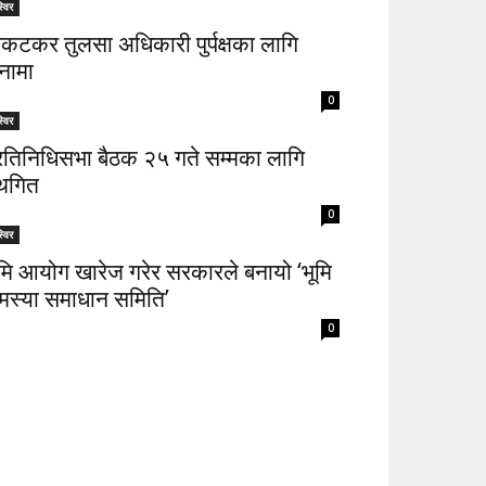
्विर
िकटकर तुलसा अधिकारी पुर्पक्षका लागि
नामा
0
्विर
्रतिनिधिसभा बैठक २५ गते सम्मका लागि
्थगित
0
्विर
ूमि आयोग खारेज गरेर सरकारले बनायो ‘भूमि
मस्या समाधान समिति’
0