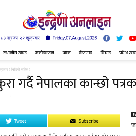
०८३ श्रावण २२ शुक्रबार
Friday,07,August,2026
Indrenionline.com
स्थानीय खबर
मनोरञ्जन
ज्ञान
रोजगार
विचार
प्रदेश खब
 पत्रकार ( भिडियो सहित )
गो कुरा गर्दै नेपालका कान्छो पत
0
F
Tweet
Subscribe
जङ