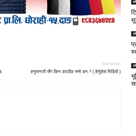
तस
ट
थु
तस
प
स
Next article
तस
ड
हनुमानजी सँग किन डराउँछ भष्मे डन ? ( हेर्नुहोस भिडियो )
भ
स