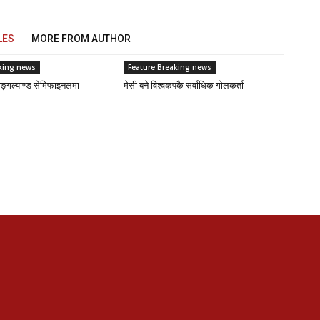
LES
MORE FROM AUTHOR
king news
Feature Breaking news
ै इङ्गल्याण्ड सेमिफाइनलमा
मेसी बने विश्वकपकै सर्वाधिक गोलकर्ता