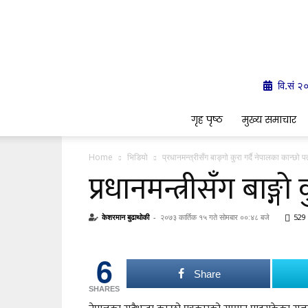
वि.सं २
गृह पृष्ठ
मुख्य समाचार
Home
भिडियो
प्रधानमन्त्रीसँग बाङ्गो कुरा गर्दै नेपालका कान्छो
प्रधानमन्त्रीसँग बाङ्
केशरमान बुढाथोकी
-
२०७३ कार्तिक १५ गते सोमबार ००:४८ बजे
529
6
Share
SHARES