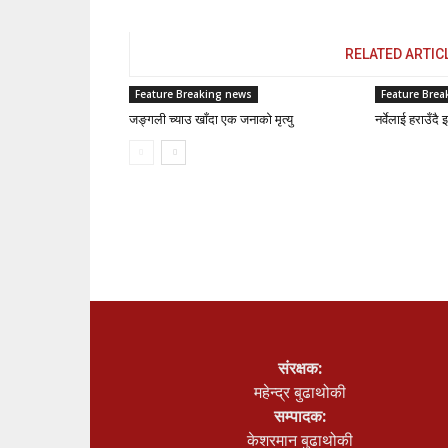
RELATED ARTIC
Feature Breaking news
Feature Brea
जङ्गली च्याउ खाँदा एक जनाको मृत्यु
नर्वेलाई हराउँद
संरक्षक:
महेन्द्र बुढाथोकी
सम्पादक:
केशरमान बुढाथोकी