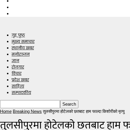
गृह पृष्ठ
मुख्य समाचार
स्थानीय खबर
मनोरञ्जन
ज्ञान
रोजगार
विचार
प्रदेश खबर
साहित्य
सम्पादकीय
Home
Breaking News
तुलसीपुरमा होटेलको छतबाट हाम फाल्दा किशोरीको मृत्यु
तुलसीपुरमा होटेलको छतबाट हाम फाल