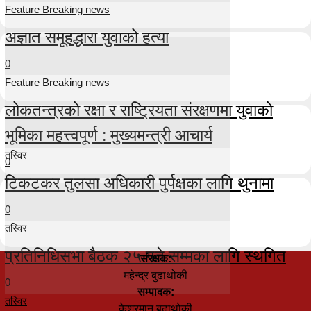
Feature Breaking news
अज्ञात समूहद्धारा युवाको हत्या
0
Feature Breaking news
लोकतन्त्रको रक्षा र राष्ट्रियता संरक्षणमा युवाको
भूमिका महत्त्वपूर्ण : मुख्यमन्त्री आचार्य
तस्विर
0
टिकटकर तुलसा अधिकारी पुर्पक्षका लागि थुनामा
0
तस्विर
प्रतिनिधिसभा बैठक २५ गते सम्मका लागि स्थगित
संरक्षक:
महेन्द्र बुढाथोकी
0
सम्पादक:
तस्विर
केशरमान बुढाथोकी