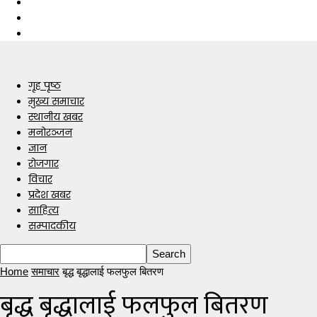
गृह पृष्ठ
मुख्य समाचार
स्थानीय खबर
मनोरञ्जन
ज्ञान
रोजगार
विचार
प्रदेश खबर
साहित्य
सम्पादकीय
Home
समाचार
बृद्ध बृद्धालाई फलफुल बितरण
बृद्ध बृद्धालाई फलफुल बितरण