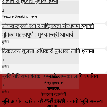
अज्ञात समूहद्धारा युवाको हत्या
0
Feature Breaking news
लोकतन्त्रको रक्षा र राष्ट्रियता संरक्षणमा युवाको
भूमिका महत्त्वपूर्ण : मुख्यमन्त्री आचार्य
तस्विर
0
टिकटकर तुलसा अधिकारी पुर्पक्षका लागि थुनामा
0
तस्विर
प्रतिनिधिसभा बैठक २५ गते सम्मका लागि स्थगित
संरक्षक:
महेन्द्र बुढाथोकी
0
सम्पादक:
तस्विर
केशरमान बुढाथोकी
भूमि आयोग खारेज गरेर सरकारले बनायो ‘भूमि समस्या
कार्यकारी सम्पादक:
उदय बिसी