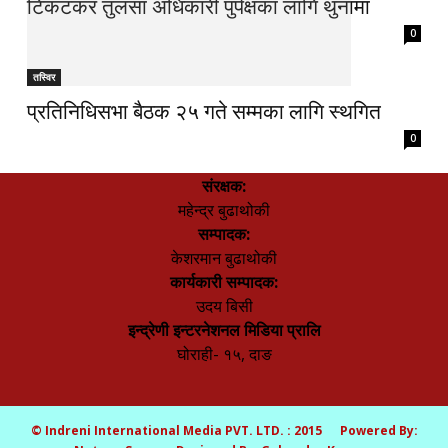
टिकटकर तुलसा अधिकारी पुर्पक्षका लागि थुनामा
0
तस्विर
प्रतिनिधिसभा बैठक २५ गते सम्मका लागि स्थगित
0
संरक्षक:
महेन्द्र बुढाथोकी
सम्पादक:
केशरमान बुढाथोकी
कार्यकारी सम्पादक:
उदय बिसी
इन्द्रेणी इन्टरनेशनल मिडिया प्रालि
घोराही- १५, दाङ
© Indreni International Media PVT. LTD. : 2015 Powered By: