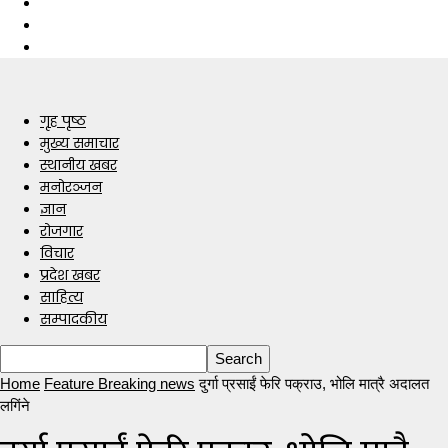
गृह पृष्ठ
मुख्य समाचार
स्थानीय खबर
मनोरञ्जन
ज्ञान
रोजगार
विचार
प्रदेश खबर
साहित्य
सम्पादकीय
Home
Feature Breaking news
दुर्गा प्रसाईं फेरि पक्राउ, भोलि मात्रै अदालत
लगिंने