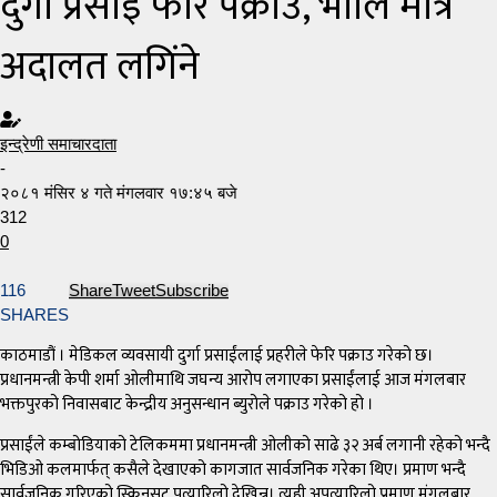
दुर्गा प्रसाईं फेरि पक्राउ, भोलि मात्रै
अदालत लगिंने
इन्द्रेणी समाचारदाता
-
२०८१ मंसिर ४ गते मंगलवार १७:४५ बजे
312
0
116
Share
Tweet
Subscribe
SHARES
काठमाडौं । मेडिकल व्यवसायी दुर्गा प्रसाईंलाई प्रहरीले फेरि पक्राउ गरेको छ।
प्रधानमन्त्री केपी शर्मा ओलीमाथि जघन्य आरोप लगाएका प्रसाईंलाई आज मंगलबार
भक्तपुरको निवासबाट केन्द्रीय अनुसन्धान ब्युरोले पक्राउ गरेको हो ।
प्रसाईंले कम्बोडियाको टेलिकममा प्रधानमन्त्री ओलीको साढे ३२ अर्ब लगानी रहेको भन्दै
भिडिओ कलमार्फत् कसैले देखाएको कागजात सार्वजनिक गरेका थिए। प्रमाण भन्दै
सार्वजनिक गरिएको स्क्रिनसट पत्यारिलो देखिन्न। त्यही अपत्यारिलो प्रमाण मंगलबार