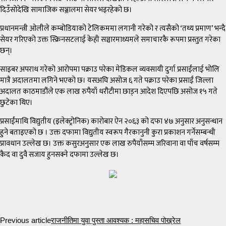
दिउँसोदेखि सामाजिक सञ्जालमा सेयर भइरहेको छ।
प्रधानमन्त्री ओलीले कम्बोडियाको टेलिकममा लगानी गरेको र त्यसैको ‘तथ्य प्रमाण’ भन्दै
सेयर गरिएको उक्त स्क्रिनसटलाई केही सञ्चारमाध्यमले समाचारकै रूपमा प्रस्तुत गरेका
छन्।
साइबर अपराध गरेको आरोपमा पक्राउ परेका मेडिकल व्यवसायी दुर्गा प्रसाईंलाई भोलि
मात्रै अदालतमा लगिने भएको छ। यसअघि असोज ६ गते पक्राउ परेका प्रसाईं जिल्ला
अदालत काठमाडौंले एक लाख रुपैयाँ धरौटीमा छाड्न आदेश दिएपछि असोज १५ गते
छुटेका थिए।
प्रसाईंमाथि विद्युतीय (इलेक्ट्रोनिक) कारोबार ऐन २०६३ को दफा ४७ अनुसार अनुसन्धान
हुने बताइएको छ । उक्त दफामा विद्युतीय स्वरूप गैरकानुनी कुरा प्रकाशन गर्नेसम्बन्धी
प्रावधान उल्लेख छ। उक्त कसुरअनुसार एक लाख रुपैयाँसम्म जरिवाना वा पाँच वर्षसम्म
कैद वा दुवै सजाय हुनसक्ने दफामा उल्लेख छ।
Previous article
राजनीतिमा युवा पुस्ता आवश्यक : महासचिव पोख्रेल