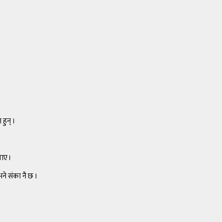
हुन् ।
ताए ।
ने संका नै छ ।