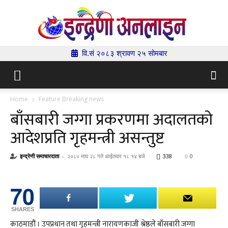
वि.सं २०८३ श्रावण २५ सोमबार
Indrenionline.com
Home
Feature Breaking news
बाँसबारी जग्गा प्रकरणमा अदालतको
आदेशप्रति गृहमन्त्री असन्तुष्ट
इन्द्रेणी समाचारदाता
-
२०८० माघ २८ गते आईतवार १८:१४ बजे
338
0
70
SHARES
काठमाडौं । उपप्रधान तथा गृहमन्त्री नारायणकाजी श्रेष्ठले बाँसबारी जग्गा