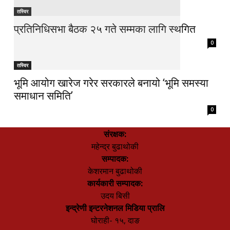
तस्विर
प्रतिनिधिसभा बैठक २५ गते सम्मका लागि स्थगित
0
तस्विर
भूमि आयोग खारेज गरेर सरकारले बनायो ‘भूमि समस्या
समाधान समिति’
0
संरक्षक:
महेन्द्र बुढाथोकी
सम्पादक:
केशरमान बुढाथोकी
कार्यकारी सम्पादक:
उदय बिसी
इन्द्रेणी इन्टरनेशनल मिडिया प्रालि
घोराही- १५, दाङ