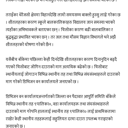
निस्कन गाह्रो भएको छ भने मजदुरी गरेर खानेहरुलाई झन समस्या भएको छ ।
तराइँका धेरैजसो क्षेत्रमा विहानदेखि लामो समयसम्म बाक्लो हुस्सु लाग्ने गरेका छ
। शीतलहरका कारण स्कूले बालकालिकाहरु विद्यालय जान समस्या भएको
त्यहाँका अभिभावकले बताएका छन् । चिसोका कारण बढी बालबालिका र
बृद्धबृद्धा प्रभावित भएका छन् । तर जल तथा मौसम विज्ञान विभागले भने अझै
शीतलहरको घोषणा गरेको छैन ।
यसैबीच बाँकेमा पछिल्ला केही दिनदेखि शीतलहरका कारण दिनानुदिन बढ्दै
गएको चिसोबाट जोगिन दाउराको माग अत्यधिक बढेको छ । चिसोबाट
स्थानीयलाई जोगाउन विभिन्न स्थानीय तह तथा विभिन्न संघसंस्थाहरुले दाउराको
माग गरेको डिभिजन वन कार्यालयले जनाएको छ ।
डिभिजन वन कार्यालयअन्तर्गतको जिल्ला वन पैदावार आपूर्ति समिति बाँकेले
विभिन्न स्थानीय तह ९पालिका०, वडा कार्यालयहरू तथा संघसंस्थाहरुले
दाउराको माग गरेपनि हाललाई स्थानीय तह ९पालिका० लाई प्राथमिकतामा
राखेर केही स्थानीय तहहरूलाई सहुलियत दरमा दाउरा उपलब्ध गराइएको
जनाएको छ ।