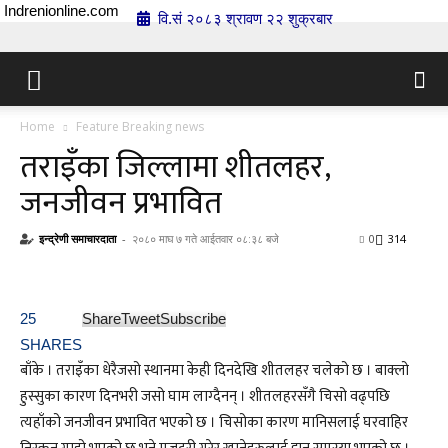
Indrenionline.com
वि.सं २०८३ श्रावण २२ शुक्रबार
Home
Feature Breaking news
तराइँका जिल्लामा शीतलहर,
जनजीवन प्रभावित
इन्द्रेणी समाचारदाता
-
२०८० माघ ७ गते आईतवार ०८:३८ बजे
0
314
25
Share
Tweet
Subscribe
SHARES
बाँके । तराइँका धेरैजसो स्थानमा केही दिनदेखि शीतलहर चलेको छ । बाक्लो
हुस्सुका कारण दिनभरी जसो घाम लाग्दैनन् । शीतलहरसँगै चिसो वढ्पछि
त्यहाँको जनजीवन प्रभावित भएको छ । चिसोका कारण मानिसलाई घरवाहिर