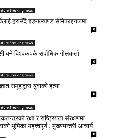
eature Breaking news
्वेलाई हराउँदै इङ्गल्याण्ड सेमिफाइनलमा
0
eature Breaking news
सी बने विश्वकपकै सर्वाधिक गोलकर्ता
0
eature Breaking news
्ञात समूहद्धारा युवाको हत्या
0
eature Breaking news
कतन्त्रको रक्षा र राष्ट्रियता संरक्षणमा
वाको भूमिका महत्त्वपूर्ण : मुख्यमन्त्री आचार्य
0