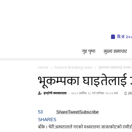
वि.सं २०
गृह पृष्ठ
मुख्य समाचार
Home
Feature Breaking news
भूकम्पका घाइतेलाई उपचार 
भूकम्पका घाइतेलाई 
इन्द्रेणी समाचारदाता
-
२०८० कार्तिक १८ गते शनिबार १०:०२ बजे
26
53
Share
Tweet
Subscribe
SHARES
बाँके । भेरी अस्पतालले गएको मध्यरातमा जाजरकोटको रामीडा