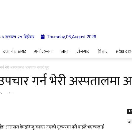
८३ श्रावण २१ बिहीबार
Thursday,06,August,2026
Indrenionline.com
स्थानीय खबर
मनोरञ्जन
ज्ञान
रोजगार
विचार
प्रदेश खब
गर्न भेरी अस्पतालमा आवश्यक तयारी पूरा
उपचार गर्न भेरी अस्पतालमा 
5
0
F
जङ
ँडा आसपास केन्द्रबिन्दु बनाएर गएको भूकम्पमा परी घाइते भएकालाई