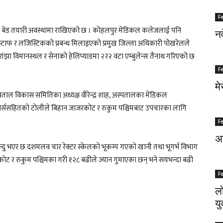
F
टा बेड तयारी अवस्थामा राखिएको छ । कोहलपुर मेडिकल कलेजलाई पनि
नर
िङ स्टाफ र लजिस्टिकको प्रबन्ध मिलाइएको प्रमुख जिल्ला अधिकारी पोखरेलले
ांझा विमानस्थल र सेनाको हेलिप्याडमा २र२ वटा एम्बुलेन्स तैनाथ गरिएको छ
F
मे
्पताल विकास समितिका अध्यक्ष वीरेन्द्र शाह, अस्पतालका मेडिकल
्मी, नर्ससहितको टोलीले बिहान जाजरकोट र रुकुम पश्चिमबाट उपचारका लागि
F
अज
िन्दु भएर छ दशमलव चार रेक्टर स्केलको भूकम्प गएको खानी तथा भूगर्भ विभाग
ाजरकोट र रुकुम पश्चिमका गरी १२८ बढीले ज्यान गुमाएका छन् भने सयभन्दा बढी
F
लो
यु