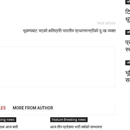
तस
ट
थु
Next article
भूकम्पबाट भएको क्षतिप्रति भारतीय प्रधानमन्त्रीको दुःख व्यक्त
तस
प
स
तस
भ
स
LES
MORE FROM AUTHOR
king news
Feature Breaking news
ैठक आज बस्दै
आज तीन प्रदेशमा भारी वर्षाको सम्भावना