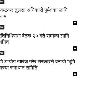
्विर
िकटकर तुलसा अधिकारी पुर्पक्षका लागि
नामा
0
्विर
्रतिनिधिसभा बैठक २५ गते सम्मका लागि
्थगित
0
्विर
ूमि आयोग खारेज गरेर सरकारले बनायो ‘भूमि
मस्या समाधान समिति’
0