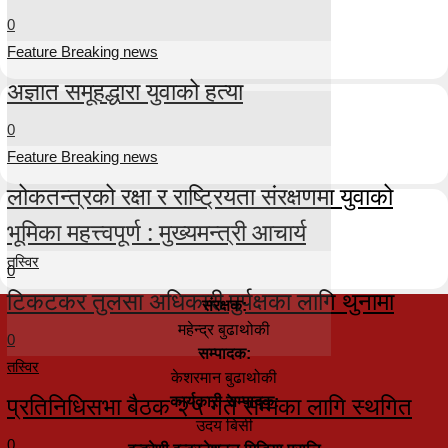
0
Feature Breaking news
अज्ञात समूहद्धारा युवाको हत्या
0
Feature Breaking news
लोकतन्त्रको रक्षा र राष्ट्रियता संरक्षणमा युवाको
भूमिका महत्त्वपूर्ण : मुख्यमन्त्री आचार्य
तस्विर
0
टिकटकर तुलसा अधिकारी पुर्पक्षका लागि थुनामा
संरक्षक:
महेन्द्र बुढाथोकी
0
सम्पादक:
तस्विर
केशरमान बुढाथोकी
प्रतिनिधिसभा बैठक २५ गते सम्मका लागि स्थगित
कार्यकारी सम्पादक:
उदय बिसी
0