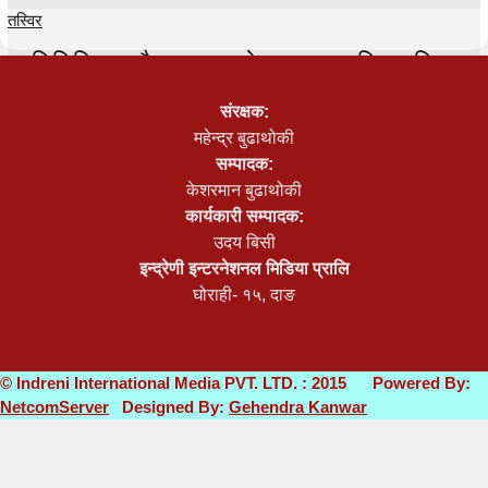
तस्विर
प्रतिनिधिसभा बैठक २५ गते सम्मका लागि स्थगित
0
संरक्षक:
तस्विर
महेन्द्र बुढाथोकी
सम्पादक:
भूमि आयोग खारेज गरेर सरकारले बनायो ‘भूमि समस्या
केशरमान बुढाथोकी
समाधान समिति’
कार्यकारी सम्पादक:
उदय बिसी
0
इन्द्रेणी इन्टरनेशनल मिडिया प्रालि
घोराही- १५, दाङ
© Indreni International Media PVT. LTD. : 2015 Powered By:
NetcomServer
Designed By:
Gehendra Kanwar