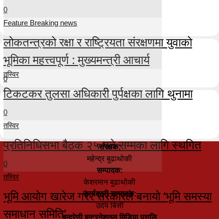
0
Feature Breaking news
लोकतन्त्रको रक्षा र राष्ट्रियता संरक्षणमा युवाको
भूमिका महत्त्वपूर्ण : मुख्यमन्त्री आचार्य
तस्विर
0
टिकटकर तुलसा अधिकारी पुर्पक्षका लागि थुनामा
0
तस्विर
प्रतिनिधिसभा बैठक २५ गते सम्मका लागि स्थगित
संरक्षक:
महेन्द्र बुढाथोकी
0
सम्पादक:
तस्विर
केशरमान बुढाथोकी
भूमि आयोग खारेज गरेर सरकारले बनायो ‘भूमि समस्या
कार्यकारी सम्पादक:
उदय बिसी
समाधान समिति’
इन्द्रेणी इन्टरनेशनल मिडिया प्रालि