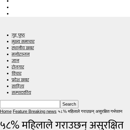
गृह पृष्ठ
मुख्य समाचार
स्थानीय खबर
मनोरञ्जन
ज्ञान
रोजगार
विचार
प्रदेश खबर
साहित्य
सम्पादकीय
Home
Feature Breaking news
५८% महिलाले गराउछन् असुरक्षित गर्भपतन
५८% महिलाले गराउछन् असुरक्षित