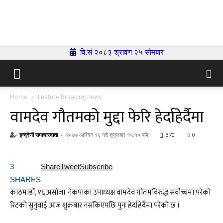
Indrenionline.com
वि.सं २०८३ श्रावण २५ सोमबार
Home
Feature Breaking news
वामदेव गौतमको मुद्दा फेरि हेर्दाहेर्दैमा
इन्द्रेणी समाचारदाता
-
२०७७ आश्विन १६ गते शुक्रबार १५:१५ बजे
370
0
3
Share
Tweet
Subscribe
SHARES
काठमाडौं, १६ असोज। नेकपाका उपाध्यक्ष वामदेव गौतमविरुद्ध सर्वोच्चमा परेको
रिटको सुनुवाई आज शुक्रबार नसकिएपछि पुनः हेर्दाहेर्दैमा परेको छ ।