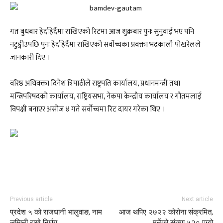
गत बुधबार हेर्दाहेर्दैमा राखिएको रिटमा आज शुक्रबार पुनः सुनुवाई भए पनि
नटुङ्गीउपछि पुनः हेर्दाहेर्दैमा राखिएको सर्वोच्चका प्रवक्ता भद्रकाली पोखरेलले
जानकारी दिए ।
वरिष्ठ अधिवक्ता दिनेश त्रिपाठीले राष्ट्रपति कार्यालय, प्रधानमन्त्री तथा
मन्त्रिपरिषदको कार्यालय, राष्ट्रियसभा, नेकपा केन्द्रीय कार्यालय र गौतमलाई
विपक्षी बनाएर असोज ४ गते सर्वोच्चमा रिट दायर गरेका थिए ।
Previous article
Next article
प्रदेश ५ को राजधानी भालुवाङ, नाम
आज थपिए २७२२ कोरोना संक्रमित,
लुम्बिनी राख्ने निर्णय
मर्नेको संख्या ५२० पुग्यो