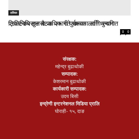
तस्विर
तस्विर
टिकटकर तुलसा अधिकारी पुर्पक्षका लागि थुनामा
प्रतिनिधिसभा बैठक २५ गते सम्मका लागि स्थगित
0
0
संरक्षक:
महेन्द्र बुढाथोकी
सम्पादक:
केशरमान बुढाथोकी
कार्यकारी सम्पादक:
उदय बिसी
इन्द्रेणी इन्टरनेशनल मिडिया प्रालि
घोराही- १५, दाङ