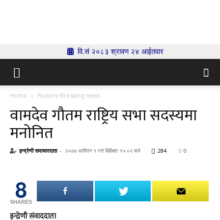
Indrenionline.com
वि.सं २०८३ श्रावण २४ आईतवार
Home
Feature Breaking news
वामदेव गौतम राष्ट्रिय सभा सदस्यमा
मनोनित
इन्द्रेणी समाचारदाता
-
२०७७ आश्विन १ गते बिहीबार १५:०२ बजे
284
0
8
SHARES
इन्द्रेणी संवाददाता