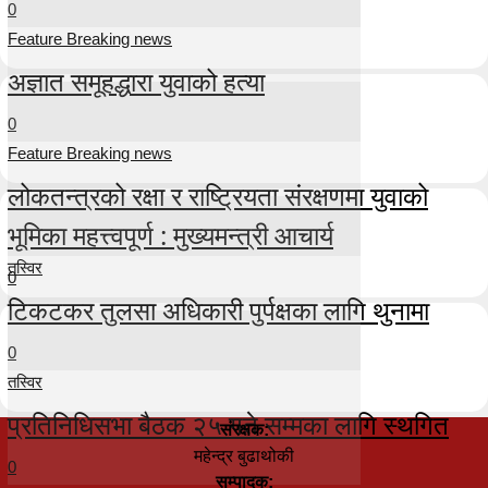
0
Feature Breaking news
अज्ञात समूहद्धारा युवाको हत्या
0
Feature Breaking news
लोकतन्त्रको रक्षा र राष्ट्रियता संरक्षणमा युवाको
भूमिका महत्त्वपूर्ण : मुख्यमन्त्री आचार्य
तस्विर
0
टिकटकर तुलसा अधिकारी पुर्पक्षका लागि थुनामा
0
तस्विर
प्रतिनिधिसभा बैठक २५ गते सम्मका लागि स्थगित
संरक्षक:
महेन्द्र बुढाथोकी
0
सम्पादक: