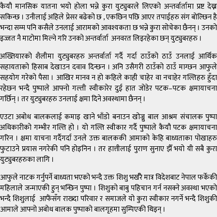
कैयौ मानसिक यातना भयो होला भन्ने कुरा युट्युबरले लिएको अन्तर्वार्तामा प्रष्ट देख्न
सकिन्छ । उनीलाई अहिले प्रेसर बढेको छ , एकछिन पछि आएर तपाईहरु संग बोल्छिन है
भन्दा सम्म पनि कसैले उनलाई आरामको आवश्यकता छ भन्ने कुरा सोचेका छैनन् । उनको
इज्जत नै माटोमा मिल्ने गरि उनको अन्तर्वार्ता अनवरत लिइरहेका छन् युट्युबरहरु ।
अख्तियारको शैलीमा युट्युबरहरु अन्तर्वार्ता गर्दै गर्दा ठाउँको ठाउँ उनलाई आर्थिक
सहायताको हिसाब देखाउन दवाव दिन्छन । अनि उसैगरी ठाउँको ठाउँ माग्छन आफुले
सहयोग गरेको पैसा । आखिर मानव न हो कहिले काही चाहेर वा नचाहेर गल्तिहरु हुँदा
रहेछन भन्दै पुष्पाले आफ्नो गल्ती स्वीकारेर दुई हात जोडेर पटक–पटक क्षमायाचना
गर्छिन् । तर युट्युबरहरु उनलाई क्षमा दिने अवस्थामा छैनन् ।
एउटा अबोध बालकलाई कमाइ खाने भाँडो बनाउन खोज्नु बाल आश्रम संचालक पुष्पा
अधिकारीको गम्भीर गल्ति हो । यो गल्ति स्वीकार गर्दै पुष्पाले कैयौ पटक क्षमायाचना
गरिन । क्षमा याचना गर्दैगर्दा उनले उक्त बालककी आमाको केहि बाध्यताका पोखाहरु
फुटाउने प्रयास नगरेकी पनि होइनिन । तर हात्तीलाई पुराण सुनाए झैँ भयो यी सबै कुरा
युट्युबरहरुका लागि ।
आफुले नाटक गर्नुपर्ने बाध्यता भएको भन्दै उक्त शिशु भर्खरै मात्र विदेशबाट नेपाल फर्केकी
महिलाले जन्माएकी हुन् भन्छिन पुष्पा । शिशुको बाबु पहिचान गर्न नसक्ने अवस्था भएको
भन्दै शिशुलाई आफैंसँग राख्दा परिवार र समाजले यो कुरा स्वीकार नगर्ने भन्दै शिशुकी
आमाले आफ्नो अबोध बालक पुष्पाको बालगृहमा सुम्पिएकी थिइन् ।