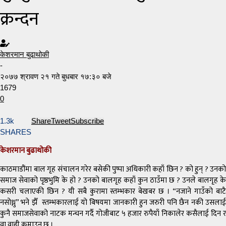
क्रन्दन
केशरमान बुढाथोकी
-
२०७७ श्रावण २१ गते बुधबार १७:३० बजे
1679
0
1.3k
Share
Tweet
Subscribe
SHARES
केशरमान बुढाथोकी
काठमाडौंमा बाल गृह संचालन गरेर बसेकी पुष्पा अधिकारी कहाँ छिन ? को हुन् ? उनको
समाज सेवाको पृष्ठभुमि के हो ? उनको बालगृह कहाँ कुन ठाउँमा छ ? उनले बालगृह के
कसरी चलाएकी छिन ? यी सबै कुरामा स्तम्भकार बेखबर छ । “नजाने गाउँको बाटै
नसोध्नु” भने झैँ स्तम्भकारलाई यो बिषयमा जानकारी हुन जरुरी पनि छैन नकी उसलाई
कुनै समाजसेवाको नाटक मन्चन गर्दै गोजीबाट ५ हजार रुपैयाँ निकालेर कसैलाई दिन र
वा वाही कमाउनु छ ।