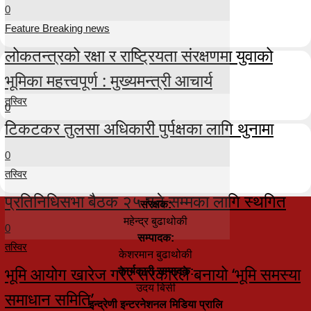
0
Feature Breaking news
लोकतन्त्रको रक्षा र राष्ट्रियता संरक्षणमा युवाको
भूमिका महत्त्वपूर्ण : मुख्यमन्त्री आचार्य
तस्विर
0
टिकटकर तुलसा अधिकारी पुर्पक्षका लागि थुनामा
0
तस्विर
प्रतिनिधिसभा बैठक २५ गते सम्मका लागि स्थगित
संरक्षक:
महेन्द्र बुढाथोकी
0
सम्पादक:
तस्विर
केशरमान बुढाथोकी
भूमि आयोग खारेज गरेर सरकारले बनायो ‘भूमि समस्या
कार्यकारी सम्पादक:
उदय बिसी
समाधान समिति’
इन्द्रेणी इन्टरनेशनल मिडिया प्रालि