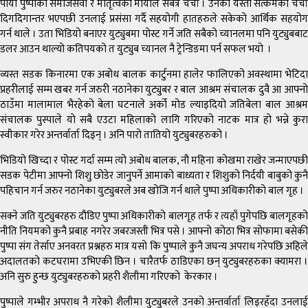
पायो पुष्पाको समाजसेवा र मातृत्वको मायाले सर्बत्र चर्चा । उनको यस्तो सत्कर्मको चर्चा
दिगदिगान्तर भएपछी उनलाई प्रसंसा गर्दै सहयोगी हातहरुले सकेको आर्थिक सहयोग
गर्न थाले । उता भिडियो बनाएर युट्युबमा पोस्ट गर्ने जति सबैको च्यानलमा पनि युट्युबबाट
डलर आउन थाल्यो कतिपयको त युट्युब च्यानल नै ट्रेन्डिङमा पर्न सफल भयो ।
व्यस्त सडक किनारमा एक अबोध बालक कार्टुनमा हालेर फालिएको अवस्थामा भेटिदा
प्रहरीलाई सम्म खबर गर्न जरुरी नठानेका युट्युबर र बाल आश्रम संचालक दुवै आ आफ्नो
ठाउँमा मालामाल भैरहेको बेला घटनाले अर्को मोड ल्याइदियो जतिबेला बाल आश्रम
संचालक पुस्पाले यो सबै एउटा महिलाको लागि गरिएको नाटक मात्र हो भन्ने कुरा
स्वीकार गरेर अन्तर्वार्ता दिइन् । अनि पारो तातियो युट्युबरहरुको ।
भिडियो खिच्दा र पोस्ट गर्दा सम्म त्यो अबोध बालक, नौ महिना कोखमा राखेर जन्माएपछी
सडक पेटीमा आफ्नो शिशु छोडेर जानुपर्ने आमाको बाध्यता र शिशुको निर्दयी बाबुको कुनै
पहिचान गर्न जरुर नठानेका युट्युबरले अब खोजि गर्न थाले पुष्पा अधिकारीको बाल गृह ।
सक्ने जति युट्युबरहरु दौडिए पुष्पा अधिकारीको बालगृह तर्फ र त्यहाँ पुगेपछि बालगृहको
नीति नियमको कुनै प्रबाह नगरेर जबरजस्ती भित्र पसे । आफ्नो कोठा भित्र सोफामा बसेकी
पुष्पा संग तेर्साए अनवरत प्रश्नहरु मात्र यसो कि पुष्पाले कुनै जघन्य अपराध गरेपछि अहिले
अदालतको कटघरामा उभिएकी छिन । चारैतर्फ ठाडिएका छन् युट्युबरहरुका क्यामरा ।
अनि सुरु हुन्छ युट्युबरहरुको प्रहरी शैलीमा गरिएको केरकार ।
पुष्पाले गम्भीर अपराध नै गरेको शैलीमा युट्युबरले उनको अन्तर्वार्ता लिइरहँदा उनलाई