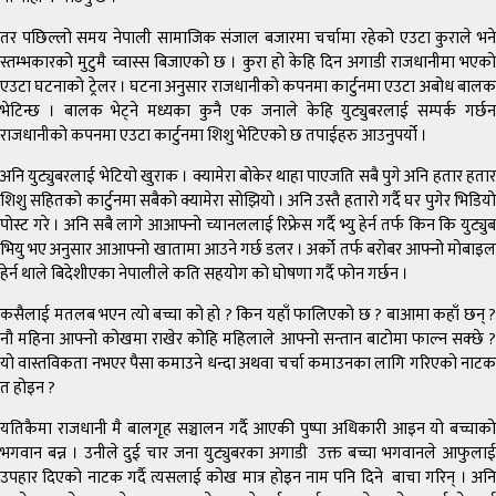
तर पछिल्लो समय नेपाली सामाजिक संजाल बजारमा चर्चामा रहेको एउटा कुराले भने
स्तम्भकारको मुटुमै च्वास्स बिजाएको छ । कुरा हो केहि दिन अगाडी राजधानीमा भएको
एउटा घटनाको ट्रेलर । घटना अनुसार राजधानीको कपनमा कार्टुनमा एउटा अबोध बालक
भेटिन्छ । बालक भेट्ने मध्यका कुनै एक जनाले केहि युट्युबरलाई सम्पर्क गर्छन
राजधानीको कपनमा एउटा कार्टुनमा शिशु भेटिएको छ तपाईहरु आउनुपर्यो ।
अनि युट्युबरलाई भेटियो खुराक । क्यामेरा बोकेर थाहा पाएजति सबै पुगे अनि हतार हतार
शिशु सहितको कार्टुनमा सबैको क्यामेरा सोझियो । अनि उस्तै हतारो गर्दै घर पुगेर भिडियो
पोस्ट गरे । अनि सबै लागे आआफ्नो च्यानललाई रिफ्रेस गर्दै भ्यु हेर्न तर्फ किन कि युट्युब
भियु भए अनुसार आआफ्नो खातामा आउने गर्छ डलर । अर्को तर्फ बरोबर आफ्नो मोबाइल
हेर्न थाले बिदेशीएका नेपालीले कति सहयोग को घोषणा गर्दै फोन गर्छन ।
कसैलाई मतलब भएन त्यो बच्चा को हो ? किन यहाँ फालिएको छ ? बाआमा कहाँ छन् ?
नौ महिना आफ्नो कोखमा राखेर कोहि महिलाले आफ्नो सन्तान बाटोमा फाल्न सक्छे ?
यो वास्तविकता नभएर पैसा कमाउने धन्दा अथवा चर्चा कमाउनका लागि गरिएको नाटक
त होइन ?
यतिकैमा राजधानी मै बालगृह सञ्चालन गर्दै आएकी पुष्पा अधिकारी आइन यो बच्चाको
भगवान बन्न । उनीले दुई चार जना युट्युबरका अगाडी उक्त बच्चा भगवानले आफुलाई
उपहार दिएको नाटक गर्दै त्यसलाई कोख मात्र होइन नाम पनि दिने बाचा गरिन् । अनि