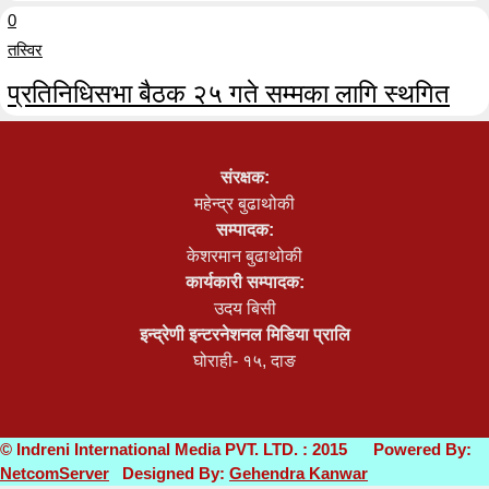
0
तस्विर
प्रतिनिधिसभा बैठक २५ गते सम्मका लागि स्थगित
0
संरक्षक:
महेन्द्र बुढाथोकी
सम्पादक:
केशरमान बुढाथोकी
कार्यकारी सम्पादक:
उदय बिसी
इन्द्रेणी इन्टरनेशनल मिडिया प्रालि
घोराही- १५, दाङ
© Indreni International Media PVT. LTD. : 2015 Powered By:
NetcomServer
Designed By:
Gehendra Kanwar