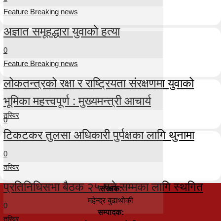
Feature Breaking news
अज्ञात समूहद्धारा युवाको हत्या
0
Feature Breaking news
लोकतन्त्रको रक्षा र राष्ट्रियता संरक्षणमा युवाको
भूमिका महत्त्वपूर्ण : मुख्यमन्त्री आचार्य
तस्विर
0
टिकटकर तुलसा अधिकारी पुर्पक्षका लागि थुनामा
0
तस्विर
प्रतिनिधिसभा बैठक २५ गते सम्मका लागि स्थगित
संरक्षक:
महेन्द्र बुढाथोकी
0
सम्पादक:
तस्विर